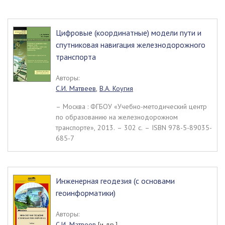
Цифровые (координатные) модели пути и
спутниковая навигация железнодорожного
транспорта
Авторы:
С.И. Матвеев
,
В.А. Коугия
– Москва : ФГБОУ «Учебно-методический центр
по образованию на железнодорожном
транспорте», 2013. – 302 c. – ISBN 978-5-89035-
685-7
Инженерная геодезия (с основами
геоинформатики)
Авторы:
С.И. Матвеев
[и др.]