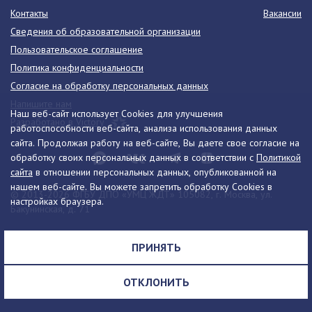
Контакты
Вакансии
Сведения об образовательной организации
Пользовательское соглашение
Политика конфиденциальности
Согласие на обработку персональных данных
Напишите нам
Наш веб-сайт использует Cookies для улучшения
Разработано в Victory
работоспособности веб-сайта, анализа использования данных
сайта. Продолжая работу на веб-сайте, Вы даете свое согласие на
обработку своих персональных данных в соответствии с
Политикой
сайта
в отношении персональных данных, опубликованной на
нашем веб-сайте. Вы можете запретить обработку Cookies в
© 2013-2026 ФГБУ ДПО «УМЦ ЖДТ» 105082, г. Москва, ул.
настройках браузера.
Бакунинская, д. 71
Телефон:
8 (495) 739-00-30
info@umczdt.ru
схема проезда
ПРИНЯТЬ
Все права на материалы, находящиеся на сайте, охраняются в
соответствии с законодательством РФ, в том числе, об авторском
ОТКЛОНИТЬ
праве и смежных правах.