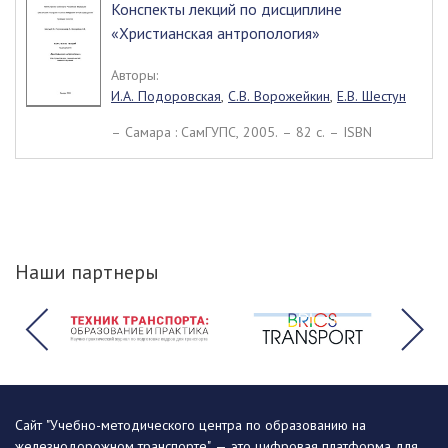
Конспекты лекций по дисциплине
«Христианская антропология»
Авторы:
И.А. Подоровская
,
С.В. Ворожейкин
,
Е.В. Шестун
– Самара : СамГУПС, 2005. – 82 c. – ISBN
Наши партнеры
Сайт "Учебно-методического центра по образованию на
железнодорожном транспорте" — это цифровая платформа для