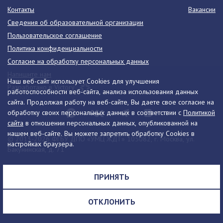
Контакты
Вакансии
Сведения об образовательной организации
Пользовательское соглашение
Политика конфиденциальности
Согласие на обработку персональных данных
Напишите нам
Наш веб-сайт использует Cookies для улучшения
Разработано в Victory
работоспособности веб-сайта, анализа использования данных
сайта. Продолжая работу на веб-сайте, Вы даете свое согласие на
обработку своих персональных данных в соответствии с
Политикой
сайта
в отношении персональных данных, опубликованной на
нашем веб-сайте. Вы можете запретить обработку Cookies в
© 2013-2026 ФГБУ ДПО «УМЦ ЖДТ» 105082, г. Москва, ул.
настройках браузера.
Бакунинская, д. 71
Телефон:
8 (495) 739-00-30
info@umczdt.ru
схема проезда
ПРИНЯТЬ
Все права на материалы, находящиеся на сайте, охраняются в
соответствии с законодательством РФ, в том числе, об авторском
ОТКЛОНИТЬ
праве и смежных правах.