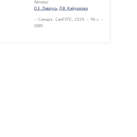
Авторы:
О.Е. Лаврусь
,
Л.В. Кайдалова
– Самара : СамГУПС, 2020. – 96 c. –
ISBN