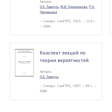
Авторы:
О.Е. Лаврусь
,
Ю.В. Гуменникова
,
Р.Н.
Черницына
– Самара : СамГУПС, 2020. – 124 c.
– ISBN
Конспект лекций по
теории вероятностей
Авторы:
О.Е. Лаврусь
– Самара : СамГУПС, 2007. – 88 c. –
ISBN