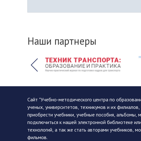
Наши партнеры
Сайт "Учебно-методического центра по образован
ученых, университетов, техникумов и их филиалов
приобрести учебники, учебные пособия, альбомы, 
подключиться к нашей электронной библиотеке ил
технологий, а так же стать авторами учебников, 
фильмов.