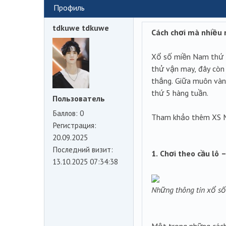
Профиль
tdkuwe tdkuwe
Cách chơi mà nhiều
Xổ số miền Nam thứ 5
thử vận may, đây còn 
thắng. Giữa muôn vàn
thứ 5 hàng tuần.
Пользователь
Баллов:
0
Tham khảo thêm XS M
Регистрация:
20.09.2025
Последний визит:
1. Chơi theo cầu lô
13.10.2025 07:34:38
Những thông tin xổ số