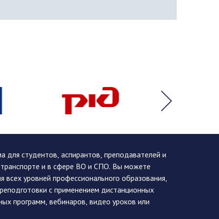
 для студентов, аспирантов, преподавателей и
 транспорте и в сфере ВО и СПО. Вы можете
я всех уровней профессионального образования,
ереподготовки с применением дистанционных
ных программ, вебинаров, видео уроков или