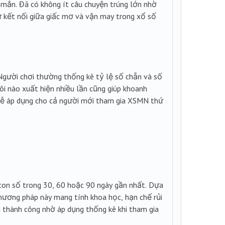
 mắn. Đã có không ít câu chuyện trúng lớn nhờ
ự kết nối giữa giấc mơ và vận may trong xổ số
Người chơi thường thống kê tỷ lệ số chẵn và số
uôi nào xuất hiện nhiều lần cũng giúp khoanh
à dễ áp dụng cho cả người mới tham gia XSMN thứ
 con số trong 30, 60 hoặc 90 ngày gần nhất. Dựa
Phương pháp này mang tính khoa học, hạn chế rủi
i thành công nhờ áp dụng thống kê khi tham gia