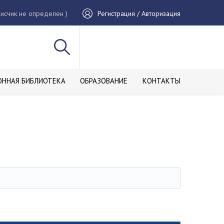
исчик не определен )
Регистрация / Авторизация
ОННАЯ БИБЛИОТЕКА
ОБРАЗОВАНИЕ
КОНТАКТЫ