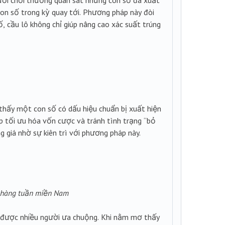
gười chơi thường quan sát những con số đã xuất
con số trong kỳ quay tới. Phương pháp này đòi
ố, cầu lô không chỉ giúp nâng cao xác suất trúng
 thấy một con số có dấu hiệu chuẩn bị xuất hiện
úp tối ưu hóa vốn cược và tránh tình trạng “bỏ
 giá nhờ sự kiên trì với phương pháp này.
m hàng tuần miền Nam
 được nhiều người ưa chuộng. Khi nằm mơ thấy