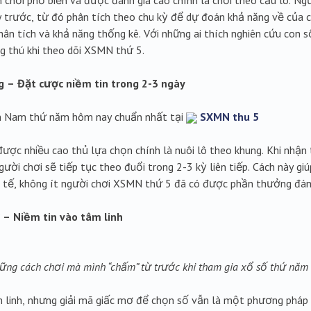
chơi phổ biến và được đánh giá cao chính là chơi theo cầu lô. N
y trước, từ đó phân tích theo chu kỳ để dự đoán khả năng về của 
phân tích và khả năng thống kê. Với những ai thích nghiên cứu con s
 thú khi theo dõi XSMN thứ 5.
ng – Đặt cược niềm tin trong 2-3 ngày
 Nam thứ năm hôm nay chuẩn nhất tại
SXMN thu 5
ược nhiều cao thủ lựa chọn chính là nuôi lô theo khung. Khi nhận
gười chơi sẽ tiếp tục theo đuổi trong 2-3 kỳ liên tiếp. Cách này gi
c tế, không ít người chơi XSMN thứ 5 đã có được phần thưởng đáng
 – Niềm tin vào tâm linh
ững cách chơi mà mình “chấm” từ trước khi tham gia xổ số thứ nă
linh, nhưng giải mã giấc mơ để chọn số vẫn là một phương pháp