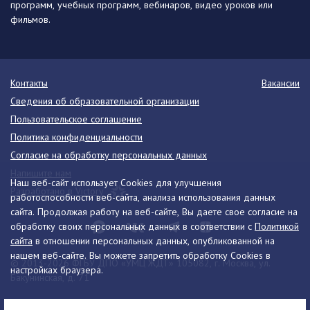
программ, учебных программ, вебинаров, видео уроков или
фильмов.
Контакты
Вакансии
Сведения об образовательной организации
Пользовательское соглашение
Политика конфиденциальности
Согласие на обработку персональных данных
Напишите нам
Наш веб-сайт использует Cookies для улучшения
Разработано в Victory
работоспособности веб-сайта, анализа использования данных
сайта. Продолжая работу на веб-сайте, Вы даете свое согласие на
обработку своих персональных данных в соответствии с
Политикой
сайта
в отношении персональных данных, опубликованной на
нашем веб-сайте. Вы можете запретить обработку Cookies в
© 2013-2026 ФГБУ ДПО «УМЦ ЖДТ» 105082, г. Москва, ул.
настройках браузера.
Бакунинская, д. 71
Телефон:
8 (495) 739-00-30
info@umczdt.ru
схема проезда