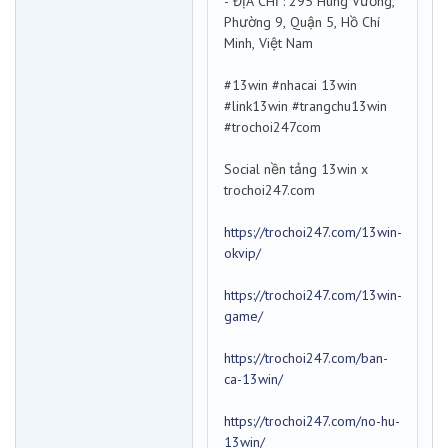
- ĐỊA CHỈ : 295 Hùng Vương,
Phường 9, Quận 5, Hồ Chí
Minh, Việt Nam
#13win #nhacai 13win
#link13win #trangchu13win
#trochoi247com
Social nền tảng 13win x
trochoi247.com
https://trochoi247.com/13win-
okvip/
https://trochoi247.com/13win-
game/
https://trochoi247.com/ban-
ca-13win/
https://trochoi247.com/no-hu-
13win/