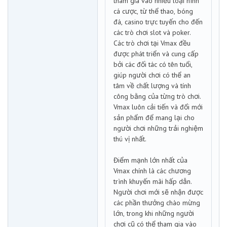
tham gia vào nhiều loại hình
cá cược, từ thể thao, bóng
đá, casino trực tuyến cho đến
các trò chơi slot và poker.
Các trò chơi tại Vmax đều
được phát triển và cung cấp
bởi các đối tác có tên tuổi,
giúp người chơi có thể an
tâm về chất lượng và tính
công bằng của từng trò chơi.
Vmax luôn cải tiến và đổi mới
sản phẩm để mang lại cho
người chơi những trải nghiệm
thú vị nhất.
Điểm mạnh lớn nhất của
Vmax chính là các chương
trình khuyến mãi hấp dẫn.
Người chơi mới sẽ nhận được
các phần thưởng chào mừng
lớn, trong khi những người
chơi cũ có thể tham gia vào