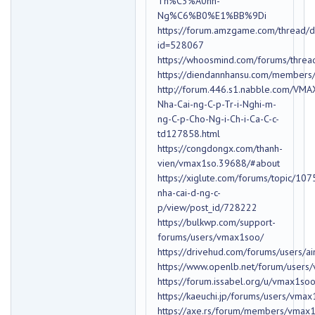
Th%C3%A0nh-
Ng%C6%B0%E1%BB%9Di
https://forum.amzgame.com/thread/d
id=528067
https://whoosmind.com/forums/thre
https://diendannhansu.com/member
http://forum.446.s1.nabble.com/VMA
Nha-Cai-ng-C-p-Tr-i-Nghi-m-
ng-C-p-Cho-Ng-i-Ch-i-Ca-C-c-
td127858.html
https://congdongx.com/thanh-
vien/vmax1so.39688/#about
https://xiglute.com/forums/topic/10
nha-cai-d-ng-c-
p/view/post_id/728222
https://bulkwp.com/support-
forums/users/vmax1soo/
https://drivehud.com/forums/users/a
https://www.openlb.net/forum/users
https://forum.issabel.org/u/vmax1so
https://kaeuchi.jp/forums/users/vmax
https://axe.rs/forum/members/vmax