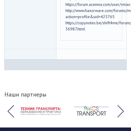
https://forum.aceinna.com/user/vma
http://www.haxorware.com/forums/
action=profile&uid=425765
https://copynotes.be/shift4me/forum
36987.html
Наши партнеры