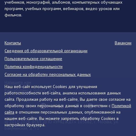
учебников, монографий, альбомов, компьютерных обучающих
программ, учебных программ, вебинаров, видео уроков или
фильмов.
Контакты
Вакансии
Сведения об образовательной организации
Пользовательское соглашение
Политика конфиденциальности
Согласие на обработку персональных данных
Напишите нам
Наш веб-сайт использует Cookies для улучшения
Разработано в Victory
работоспособности веб-сайта, анализа использования данных
сайта. Продолжая работу на веб-сайте, Вы даете свое согласие на
обработку своих персональных данных в соответствии с
Политикой
сайта
в отношении персональных данных, опубликованной на
нашем веб-сайте. Вы можете запретить обработку Cookies в
© 2013-2026 ФГБУ ДПО «УМЦ ЖДТ» 105082, г. Москва, ул.
настройках браузера.
Бакунинская, д. 71