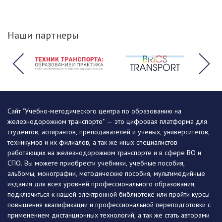
Наши партнеры
Сайт "Учебно-методического центра по образованию на
железнодорожном транспорте" — это цифровая платформа для
студентов, аспирантов, преподавателей и ученых, университетов,
техникумов и их филиалов, а так же иных специалистов
работающих на железнодорожном транспорте и в сфере ВО и
СПО. Вы можете приобрести учебники, учебные пособия,
альбомы, монографии, методические пособия, мультимедийные
издания для всех уровней профессионального образования,
подключиться к нашей электронной библиотеке или пройти курсы
повышения квалификации и профессиональной переподготовки с
применением дистанционных технологий, а так же стать авторами