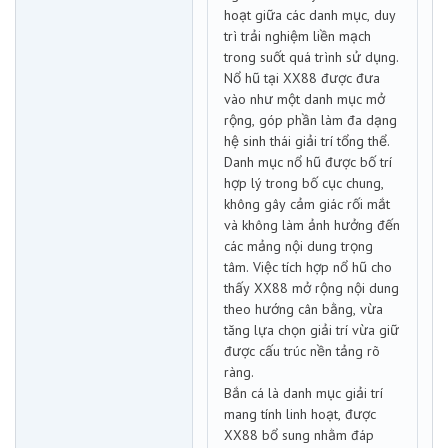
hoạt giữa các danh mục, duy
trì trải nghiệm liền mạch
trong suốt quá trình sử dụng.
Nổ hũ tại XX88 được đưa
vào như một danh mục mở
rộng, góp phần làm đa dạng
hệ sinh thái giải trí tổng thể.
Danh mục nổ hũ được bố trí
hợp lý trong bố cục chung,
không gây cảm giác rối mắt
và không làm ảnh hưởng đến
các mảng nội dung trọng
tâm. Việc tích hợp nổ hũ cho
thấy XX88 mở rộng nội dung
theo hướng cân bằng, vừa
tăng lựa chọn giải trí vừa giữ
được cấu trúc nền tảng rõ
ràng.
Bắn cá là danh mục giải trí
mang tính linh hoạt, được
XX88 bổ sung nhằm đáp