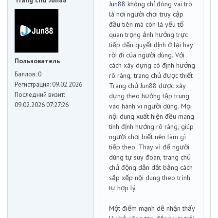
Trang chủ Jun88
Jun88
không chỉ đóng vai trò
là nơi người chơi truy cập
đầu tiên mà còn là yếu tố
quan trọng ảnh hưởng trực
tiếp đến quyết định ở lại hay
rời đi của người dùng. Với
Пользователь
cách xây dựng có định hướng
Баллов:
0
rõ ràng, trang chủ được thiết
Регистрация:
09.02.2026
Trang chủ Jun88 được xây
Последний визит:
dựng theo hướng tập trung
09.02.2026 07:27:26
vào hành vi người dùng. Mọi
nội dung xuất hiện đều mang
tính định hướng rõ ràng, giúp
người chơi biết nên làm gì
tiếp theo. Thay vì để người
dùng tự suy đoán, trang chủ
chủ động dẫn dắt bằng cách
sắp xếp nội dung theo trình
tự hợp lý.
Một điểm mạnh dễ nhận thấy