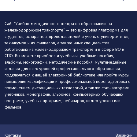
Сайт "Учебно-методического центра по образованию на
железнодорожном транспорте" — это цифровая платформа для
студентов, аспирантов, преподавателей и ученых, университетов,
техникумов и их филиалов, а так же иных специалистов
работающих на железнодорожном транспорте и в сфере ВО и
СПО. Вы можете приобрести учебники, учебные пособия,
альбомы, монографии, методические пособия, мультимедийные
издания для всех уровней профессионального образования,
подключиться к нашей электронной библиотеке или пройти курсы
повышения квалификации и профессиональной переподготовки с
применением дистанционных технологий, а так же стать авторами
учебников, монографий, альбомов, компьютерных обучающих
программ, учебных программ, вебинаров, видео уроков или
фильмов.
Контакты
Вакансии