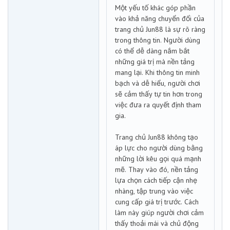
Một yếu tố khác góp phần
vào khả năng chuyển đổi của
trang chủ Jun88 là sự rõ ràng
trong thông tin. Người dùng
có thể dễ dàng nắm bắt
những giá trị mà nền tảng
mang lại. Khi thông tin minh
bạch và dễ hiểu, người chơi
sẽ cảm thấy tự tin hơn trong
việc đưa ra quyết định tham
gia.
Trang chủ Jun88 không tạo
áp lực cho người dùng bằng
những lời kêu gọi quá mạnh
mẽ. Thay vào đó, nền tảng
lựa chọn cách tiếp cận nhẹ
nhàng, tập trung vào việc
cung cấp giá trị trước. Cách
làm này giúp người chơi cảm
thấy thoải mái và chủ động