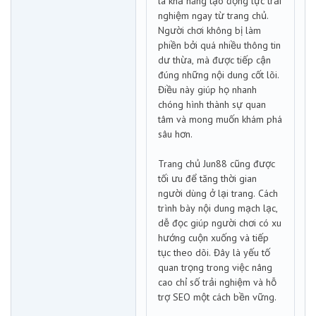
là khả năng tạo động lực trải
nghiệm ngay từ trang chủ.
Người chơi không bị làm
phiền bởi quá nhiều thông tin
dư thừa, mà được tiếp cận
đúng những nội dung cốt lõi.
Điều này giúp họ nhanh
chóng hình thành sự quan
tâm và mong muốn khám phá
sâu hơn.
Trang chủ Jun88 cũng được
tối ưu để tăng thời gian
người dùng ở lại trang. Cách
trình bày nội dung mạch lạc,
dễ đọc giúp người chơi có xu
hướng cuộn xuống và tiếp
tục theo dõi. Đây là yếu tố
quan trọng trong việc nâng
cao chỉ số trải nghiệm và hỗ
trợ SEO một cách bền vững.