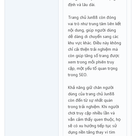
định và lâu dài.
Trang chủ Jun88 còn đóng
vai trò như trung tâm liên kết
nội dung, giúp người dùng
dễ dàng di chuyển sang các
khu vực khác. Điều này không
chỉ cải thiện trải nghiệm mà
còn giúp tăng số trang được
xem trong mỗi phiên truy
cập, một yếu tố quan trọng
trong SEO.
Khả năng giữ chân người
dùng của trang chủ Jun88
còn đến từ sự nhất quán
trong trải nghiệm. Khi người
chơi truy cập nhiều lần và
vẫn cảm thấy quen thuộc, họ
sẽ có xu hướng tiếp tục sử
dụng nền tảng thay vì tìm