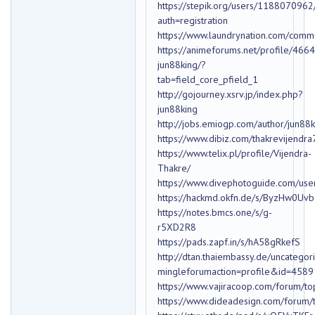
https://stepik.org/users/1188070962
auth=registration
https://www.laundrynation.com/commu
https://animeforums.net/profile/466
jun88king/?
tab=field_core_pfield_1
http://gojourney.xsrv.jp/index.php?
jun88king
http://jobs.emiogp.com/author/jun88k
https://www.dibiz.com/thakrevijendr
https://www.telix.pl/profile/Vijendra-
Thakre/
https://www.divephotoguide.com/use
https://hackmd.okfn.de/s/ByzHw0Uv
https://notes.bmcs.one/s/g-
r5XD2R8
https://pads.zapf.in/s/hA58gRkefS
http://dtan.thaiembassy.de/uncatego
mingleforumaction=profile&id=458
https://www.vajiracoop.com/forum/to
https://www.dideadesign.com/forum/