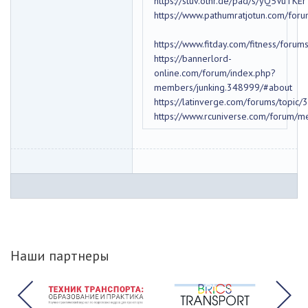
https://stuv.othr.de/pad/s/yQ5VuTKEr
https://www.pathumratjotun.com/for
https://www.fitday.com/fitness/foru
https://bannerlord-
online.com/forum/index.php?
members/junking.348999/#about
https://latinverge.com/forums/topic
https://www.rcuniverse.com/forum/m
Наши партнеры