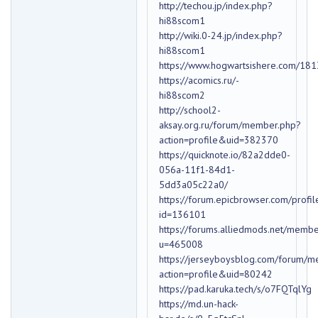
http://techou.jp/index.php?
hi88scom1
http://wiki.0-24.jp/index.php?
hi88scom1
https://www.hogwartsishere.com/18
https://acomics.ru/-
hi88scom2
http://school2-
aksay.org.ru/forum/member.php?
action=profile&uid=382370
https://quicknote.io/82a2dde0-
056a-11f1-84d1-
5dd3a05c22a0/
https://forum.epicbrowser.com/profil
id=136101
https://forums.alliedmods.net/memb
u=465008
https://jerseyboysblog.com/forum/
action=profile&uid=80242
https://pad.karuka.tech/s/o7FQTqlYg
https://md.un-hack-