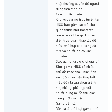
nhật thường xuyên để người
dùng tiện theo dõi.
Casino trực tuyến
Khu vực casino trực tuyến tại
HI88 bao gồm các trò chơi
quen thuộc như baccarat,
roulette và blackjack. Giao
diện trực quan, thao tác dễ
hiểu, phù hợp cho cả người
mới và người đã có kinh
nghiệm.
Slot game và trò chơi giải trí
Slot game HI88
có nhiều
chủ đề khác nhau, hình ảnh
sinh động và hiệu ứng bắt
mắt. Đây là lựa chọn giải trí
nhẹ nhàng, phù hợp với
người dùng muốn thư giãn
trong thời gian rảnh.
Game bắn cá
Bắn cá là thể loại game phổ