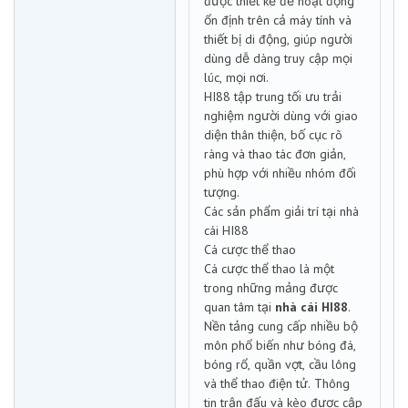
được thiết kế để hoạt động
ổn định trên cả máy tính và
thiết bị di động, giúp người
dùng dễ dàng truy cập mọi
lúc, mọi nơi.
HI88 tập trung tối ưu trải
nghiệm người dùng với giao
diện thân thiện, bố cục rõ
ràng và thao tác đơn giản,
phù hợp với nhiều nhóm đối
tượng.
Các sản phẩm giải trí tại nhà
cái HI88
Cá cược thể thao
Cá cược thể thao là một
trong những mảng được
quan tâm tại
nhà cái HI88
.
Nền tảng cung cấp nhiều bộ
môn phổ biến như bóng đá,
bóng rổ, quần vợt, cầu lông
và thể thao điện tử. Thông
tin trận đấu và kèo được cập