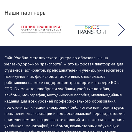
Наши партнеры
Сайт "Учебно-методического центра по образованию на
железнодорожном транспорте" — это цифровая платформа для
студентов, аспирантов, преподавателей и ученых, университетов,
техникумов и их филиалов, а так же иных специалистов
работающих на железнодорожном транспорте и в сфере ВО и
СПО. Вы можете приобрести учебники, учебные пособия,
альбомы, монографии, методические пособия, мультимедийные
издания для всех уровней профессионального образования,
подключиться к нашей электронной библиотеке или пройти курсы
повышения квалификации и профессиональной переподготовки с
применением дистанционных технологий, а так же стать авторами
учебников, монографий, альбомов, компьютерных обучающих