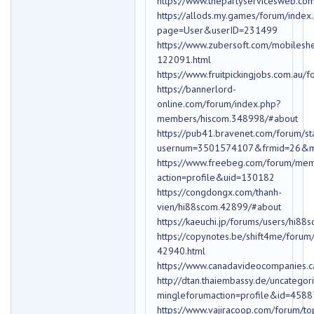
https://www.thepartyservicesweb.c
https://allods.my.games/forum/index
page=User&userID=231499
https://www.zubersoft.com/mobilesh
122091.html
https://www.fruitpickingjobs.com.au/
https://bannerlord-
online.com/forum/index.php?
members/hiscom.348998/#about
https://pub41.bravenet.com/forum/st
usernum=3501574107&frmid=26&
https://www.freebeg.com/forum/me
action=profile&uid=130182
https://congdongx.com/thanh-
vien/hi88scom.42899/#about
https://kaeuchi.jp/forums/users/hi88
https://copynotes.be/shift4me/forum
42940.html
https://www.canadavideocompanies.c
http://dtan.thaiembassy.de/uncatego
mingleforumaction=profile&id=458
https://www.vajiracoop.com/forum/t