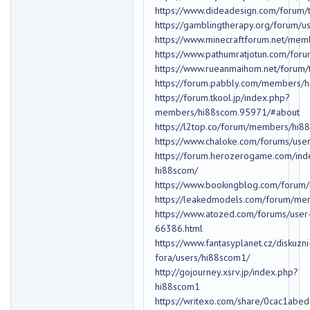
https://www.dideadesign.com/forum
https://gamblingtherapy.org/forum/u
https://www.minecraftforum.net/me
https://www.pathumratjotun.com/for
https://www.rueanmaihom.net/forum
https://forum.pabbly.com/members/
https://forum.tkool.jp/index.php?
members/hi88scom.95971/#about
https://l2top.co/forum/members/hi
https://www.chaloke.com/forums/use
https://forum.herozerogame.com/in
hi88scom/
https://www.bookingblog.com/forum/
https://leakedmodels.com/forum/m
https://www.atozed.com/forums/user
66386.html
https://www.fantasyplanet.cz/diskuzni
fora/users/hi88scom1/
http://gojourney.xsrv.jp/index.php?
hi88scom1
https://writexo.com/share/0cac1abe