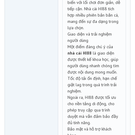
biến với lối chơi đơn giản, dễ
tiếp cận. Nhà cái HI88 tích
hợp nhiều phiên bản bắn cá,
mang đến sự đa dạng trong
lựa chọn.
Giao diện và trải nghiệm
người dùng
Một điểm đáng chú ý của
nhà cái HI88
là giao diện
được thiết kế khoa học, giúp
người dùng nhanh chóng tìm
được nội dung mong muốn.
Tốc độ tải ổn định, hạn chế
giật lag trong quá trình trải
nghiệm.
Ngoài ra, HI88 được tối ưu
cho nền tảng di động, cho
phép truy cập qua trình
duyệt mà vẫn đảm bảo đầy
đủ tính năng.
Bảo mật và hỗ trợ khách