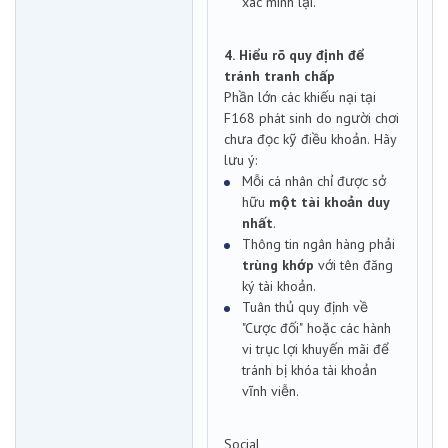
xác minh lại.
4. Hiểu rõ quy định để
tránh tranh chấp
Phần lớn các khiếu nại tại
F168 phát sinh do người chơi
chưa đọc kỹ điều khoản. Hãy
lưu ý:
Mỗi cá nhân chỉ được sở
hữu
một tài khoản duy
nhất
.
Thông tin ngân hàng phải
trùng khớp
với tên đăng
ký tài khoản.
Tuân thủ quy định về
"Cược đối" hoặc các hành
vi trục lợi khuyến mãi để
tránh bị khóa tài khoản
vĩnh viễn.
Social