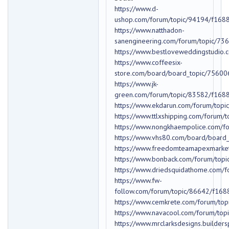
https://www.d-
ushop.com/forum/topic/94194/f168
https://www.natthadon-
sanengineering.com/forum/topic/73
https://www.bestloveweddingstudio
https://www.coffeesix-
store.com/board/board_topic/7560
https://www.jk-
green.com/forum/topic/83582/f168
https://www.ekdarun.com/forum/top
https://www.ttlxshipping.com/forum
https://www.nongkhaempolice.com/f
https://www.vhs80.com/board/board
https://www.freedomteamapexmarke
https://www.bonback.com/forum/top
https://www.driedsquidathome.com/
https://www.fw-
follow.com/forum/topic/86642/f168
https://www.cemkrete.com/forum/to
https://www.navacool.com/forum/to
https://www.mrclarksdesigns.builde