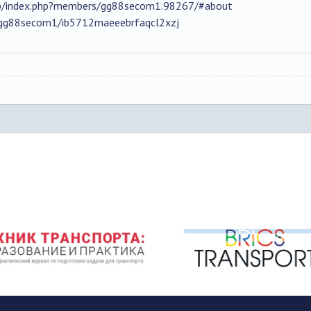
.jp/index.php?members/gg88secom1.98267/#about
c/gg88secom1/ib5712maeeebrfaqcl2xzj