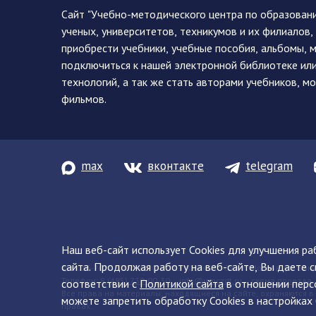
Сайт "Учебно-методического центра по образован
ученых, университетов, техникумов и их филиалов
приобрести учебники, учебные пособия, альбомы, 
подключиться к нашей электронной библиотеке ил
технологий, а так же стать авторами учебников, 
фильмов.
max
вконтакте
telegram
Наш веб-сайт использует Cookies для улучшения р
сайта. Продолжая работу на веб-сайте, Вы даете с
© 2013-2026 ФГБУ ДПО «УМЦ ЖДТ» 105082, г. Москва, ул. Баку
Телефон:
8 (495) 739-00-30
info@umczdt.ru
схема проезда
соответствии с
Политикой сайта
в отношении перс
Все права на материалы, находящиеся на сайте, охраняются в
можете запретить обработку Cookies в настройках 
правах.