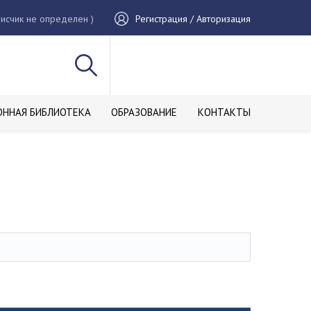
исчик не определен )
Регистрация / Авторизация
ОННАЯ БИБЛИОТЕКА
ОБРАЗОВАНИЕ
КОНТАКТЫ