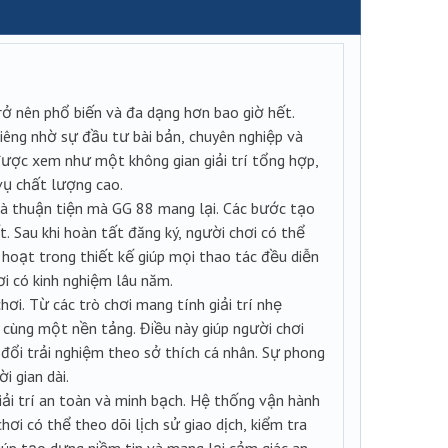
trở nên phổ biến và đa dạng hơn bao giờ hết.
êng nhờ sự đầu tư bài bản, chuyên nghiệp và
 được xem như một không gian giải trí tổng hợp,
vụ chất lượng cao.
và thuận tiện mà GG 88 mang lại. Các bước tạo
 Sau khi hoàn tất đăng ký, người chơi có thể
 hoạt trong thiết kế giúp mọi thao tác đều diễn
i có kinh nghiệm lâu năm.
ơi. Từ các trò chơi mang tính giải trí nhẹ
 cùng một nền tảng. Điều này giúp người chơi
đổi trải nghiệm theo sở thích cá nhân. Sự phong
i gian dài.
iải trí an toàn và minh bạch. Hệ thống vận hành
i có thể theo dõi lịch sử giao dịch, kiểm tra