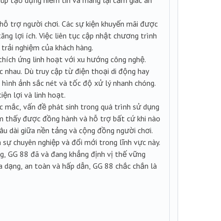
iúp tạo dựng niềm tin và mang lại cảm giác an
 hỗ trợ người chơi. Các sự kiện khuyến mãi được
ăng lợi ích. Việc liên tục cập nhật chương trình
 trải nghiệm của khách hàng.
hích ứng linh hoạt với xu hướng công nghệ.
 nhau. Dù truy cập từ điện thoại di động hay
 hình ảnh sắc nét và tốc độ xử lý nhanh chóng.
ện lợi và linh hoạt.
 mắc, vấn đề phát sinh trong quá trình sử dụng
ảm thấy được đồng hành và hỗ trợ bất cứ khi nào
âu dài giữa nền tảng và cộng đồng người chơi.
 sự chuyên nghiệp và đổi mới trong lĩnh vực này.
ùng, GG 88 đã và đang khẳng định vị thế vững
đa dạng, an toàn và hấp dẫn, GG 88 chắc chắn là