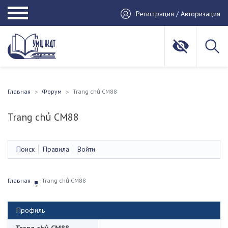
Регистрация / Авторизация
Главная
Форум
Trang chủ CM88
Trang chủ CM88
Поиск
Правила
Войти
Главная
Trang chủ CM88
Профиль