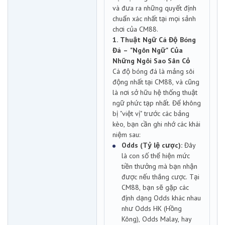
và đưa ra những quyết định
chuẩn xác nhất tại mọi sảnh
chơi của CM88.
1. Thuật Ngữ Cá Độ Bóng
Đá – "Ngôn Ngữ" Của
Những Ngôi Sao Sân Cỏ
Cá độ bóng đá là mảng sôi
động nhất tại CM88, và cũng
là nơi sở hữu hệ thống thuật
ngữ phức tạp nhất. Để không
bị "việt vị" trước các bảng
kèo, bạn cần ghi nhớ các khái
niệm sau:
Odds (Tỷ lệ cược):
Đây
là con số thể hiện mức
tiền thưởng mà bạn nhận
được nếu thắng cược. Tại
CM88, bạn sẽ gặp các
định dạng Odds khác nhau
như Odds HK (Hồng
Kông), Odds Malay, hay