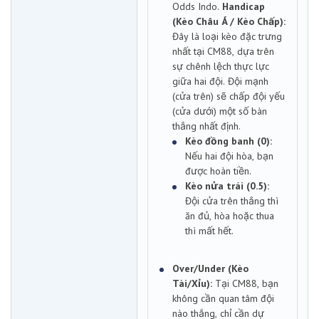
Odds Indo.
Handicap
(Kèo Châu Á / Kèo Chấp):
Đây là loại kèo đặc trưng
nhất tại CM88, dựa trên
sự chênh lệch thực lực
giữa hai đội. Đội mạnh
(cửa trên) sẽ chấp đội yếu
(cửa dưới) một số bàn
thắng nhất định.
Kèo đồng banh (0):
Nếu hai đội hòa, bạn
được hoàn tiền.
Kèo nửa trái (0.5):
Đội cửa trên thắng thì
ăn đủ, hòa hoặc thua
thì mất hết.
Over/Under (Kèo
Tài/Xỉu):
Tại CM88, bạn
không cần quan tâm đội
nào thắng, chỉ cần dự