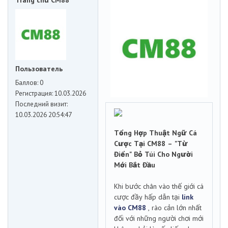
Trang chủ CM88
Пользователь
Баллов:
0
Регистрация:
10.03.2026
Последний визит:
10.03.2026 20:54:47
Tổng Hợp Thuật Ngữ Cá
Cược Tại CM88 – "Từ
Điển" Bỏ Túi Cho Người
Mới Bắt Đầu
Khi bước chân vào thế giới cá
cược đầy hấp dẫn tại
link
vào CM88
, rào cản lớn nhất
đối với những người chơi mới