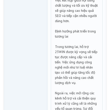
Việc kết hợp giữa nội dung
chất lượng và tối ưu kỹ thuật
sẽ giúp nâng cao hiệu quả
SEO và tiếp cận nhiều người
dùng hơn.
Định hướng phát triển trong
tương lai
Trong tương lai, hỗ trợ
23WIN được kỳ vọng sẽ tiếp
tục được nâng cấp và cải
tiến. Việc ứng dụng công
nghệ mới như trí tuệ nhân
tạo có thể giúp tăng tốc độ
phản hồi và nâng cao chất
lượng dịch vụ.
Ngoài ra, việc mở rộng các
kênh hỗ trợ và cải thiện quy
trình xử lý cũng sẽ là những
yếu tố quan trọng. Sự đổi