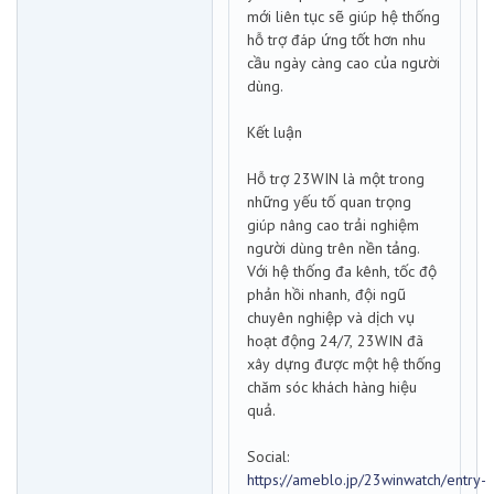
mới liên tục sẽ giúp hệ thống
hỗ trợ đáp ứng tốt hơn nhu
cầu ngày càng cao của người
dùng.
Kết luận
Hỗ trợ 23WIN là một trong
những yếu tố quan trọng
giúp nâng cao trải nghiệm
người dùng trên nền tảng.
Với hệ thống đa kênh, tốc độ
phản hồi nhanh, đội ngũ
chuyên nghiệp và dịch vụ
hoạt động 24/7, 23WIN đã
xây dựng được một hệ thống
chăm sóc khách hàng hiệu
quả.
Social:
https://ameblo.jp/23winwatch/entry-