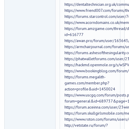
https://dentaltechnician.org.uk/comm
https://www.friend007.com/forums/t
https://forums.starcontrol.com/user
https://www.acorndomains.co.uk/me
https://forum.amzgame.com/thread/d
id=616777
https://awan.pro/forum/user/163643
https://armchairjournal.com/forums/
https://forums.ashesofthesingularit
https://phatwalletforums.com/user/2
https://hackmd.openmole.org/s/wSP
https://www.bookingblog.com/forum/
https://forums.megalith-
games.com/member.php?
action=profile&uid=1450024
https://www.uscgq.com/forum/posts.
forum=general&id=689737&page=1
https://forum.aceinna.com/user/23wi
https://forum.skullgirlsmobile.com
https://www.roton.com/forums/users
http://vetstate.ru/forum/?