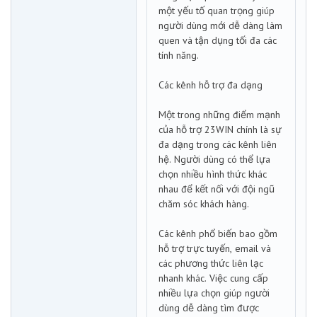
một yếu tố quan trọng giúp
người dùng mới dễ dàng làm
quen và tận dụng tối đa các
tính năng.
Các kênh hỗ trợ đa dạng
Một trong những điểm mạnh
của hỗ trợ 23WIN chính là sự
đa dạng trong các kênh liên
hệ. Người dùng có thể lựa
chọn nhiều hình thức khác
nhau để kết nối với đội ngũ
chăm sóc khách hàng.
Các kênh phổ biến bao gồm
hỗ trợ trực tuyến, email và
các phương thức liên lạc
nhanh khác. Việc cung cấp
nhiều lựa chọn giúp người
dùng dễ dàng tìm được