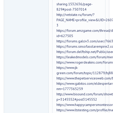
sharing.1532636/page-
829#post-7507014
http://vetstate.ru/forum/?
PAGE_NAME=profile_view&UID=26
­3
https://forum.amzgame.com/thread/d
id=627505
https://forums.galciv3.com/user/766
https://forums.sinsofasolarempire2
https://forum.delftship.net/Public/u
https://leakedmodels.com/forum/m
https://www.rogerdeakins.com/forum
https://www.jk-
green.com/forum/topic/112879/bj8
https://www.thepetservicesweb.com
https://www.gabitos.com/eldespertar
nm=1777365259
http://www.bisound.com/forum/show
p=3145552#post3145552
https://www.happycampersmontessori
https://www.ltstesting.com/profile/