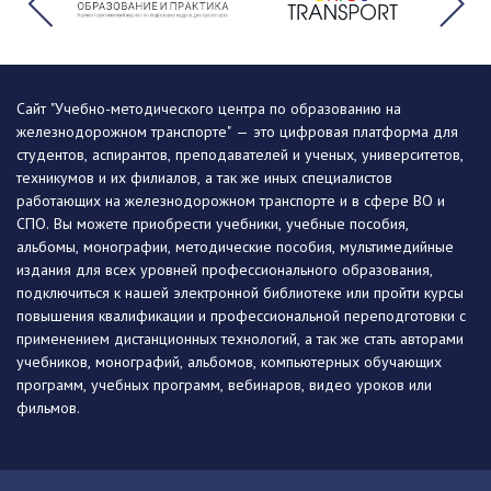
Сайт "Учебно-методического центра по образованию на
железнодорожном транспорте" — это цифровая платформа для
студентов, аспирантов, преподавателей и ученых, университетов,
техникумов и их филиалов, а так же иных специалистов
работающих на железнодорожном транспорте и в сфере ВО и
СПО. Вы можете приобрести учебники, учебные пособия,
альбомы, монографии, методические пособия, мультимедийные
издания для всех уровней профессионального образования,
подключиться к нашей электронной библиотеке или пройти курсы
повышения квалификации и профессиональной переподготовки с
применением дистанционных технологий, а так же стать авторами
учебников, монографий, альбомов, компьютерных обучающих
программ, учебных программ, вебинаров, видео уроков или
фильмов.