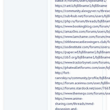
battle.fr/forums/users/bj88name1/
https://rant.li/bj88name1/bj88name
https://community.alexgyver.ru/thr
https://sub4sub.net/forums/users/bj
https://php.ru/forum/threads/bj88n
https://www.bookingblog.com/forum
https://amaz0ns.com/forums/users/b
https://www.lamchame.com/forum/
https://shhhnewcastleswingers.club/
https://usdinstitute.com/forums/user
https://paper.wf/bj88name1/bj88na
https://zb3.org/bj88name1/bj88nam
https://www.tractorbynet.com/foru
https://phatwalletforums.com/user/
http://fort-
raevskiy.ru/community/profile/bj88
https://forum.aceinna.com/user/bj8
https://forums.stardock.net/user/76
https://www.themeqx.com/forums/us
https://www.anime-
sharing.com/threads/mmd-
discussion-and-