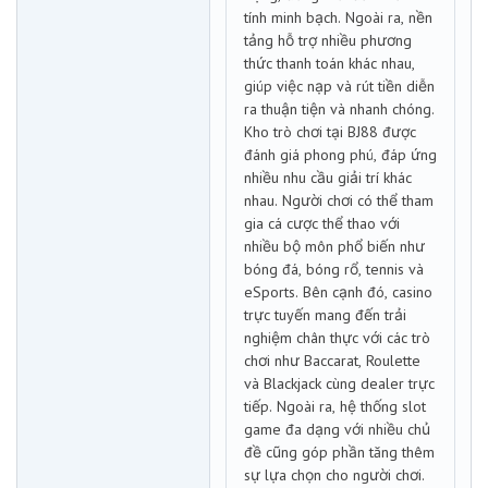
tính minh bạch. Ngoài ra, nền
tảng hỗ trợ nhiều phương
thức thanh toán khác nhau,
giúp việc nạp và rút tiền diễn
ra thuận tiện và nhanh chóng.
Kho trò chơi tại BJ88 được
đánh giá phong phú, đáp ứng
nhiều nhu cầu giải trí khác
nhau. Người chơi có thể tham
gia cá cược thể thao với
nhiều bộ môn phổ biến như
bóng đá, bóng rổ, tennis và
eSports. Bên cạnh đó, casino
trực tuyến mang đến trải
nghiệm chân thực với các trò
chơi như Baccarat, Roulette
và Blackjack cùng dealer trực
tiếp. Ngoài ra, hệ thống slot
game đa dạng với nhiều chủ
đề cũng góp phần tăng thêm
sự lựa chọn cho người chơi.