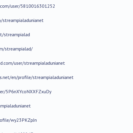
.com/user/5810016301252
io/streampialadunianet
st/streampialad
om/streampialad/
d.com/user/streampialadunianet
.net/en/profile/streampialadunianet
/user/5P6nXYcoNXXFZxuDy
eampialadunianet
profile/wy23PKZpJn