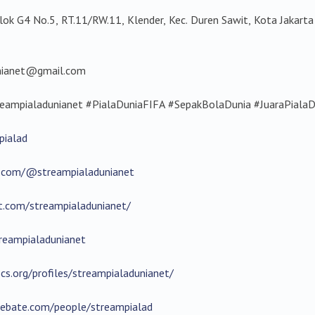
Blok G4 No.5, RT.11/RW.11, Klender, Kec. Duren Sawit, Kota Jakart
unianet@gmail.com
treampialadunianet #PialaDuniaFIFA #SepakBolaDunia #JuaraPialaD
pialad
.com/@streampialadunianet
t.com/streampialadunianet/
reampialadunianet
cs.org/profiles/streampialadunianet/
debate.com/people/streampialad