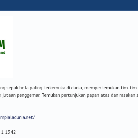
jang sepak bola paling terkemuka di dunia, mempertemukan tim-tim
 jutaan penggemar. Temukan pertunjukan papan atas dan rasakan 
ampialadunia.net/
81 1342