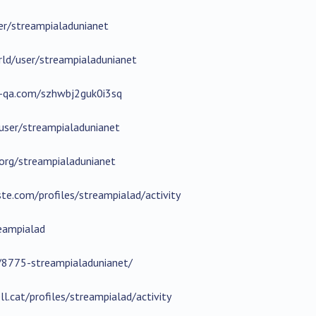
er/streampialadunianet
rld/user/streampialadunianet
-qa.com/szhwbj2guk0i3sq
/user/streampialadunianet
l.org/streampialadunianet
ste.com/profiles/streampialad/activity
reampialad
r/8775-streampialadunianet/
ll.cat/profiles/streampialad/activity