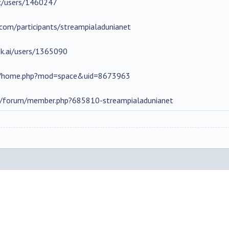
cc/users/1460247
com/participants/streampialadunianet
k.ai/users/1365090
m/home.php?mod=space&uid=8673963
us/forum/member.php?685810-streampialadunianet