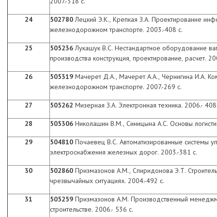
2007.-318 с.
24
502780
Лецкий Э.К., Крепкая З.А. Проектирование ин
железнодорожном транспорте. 2003.-408 с.
25
505236
Лукашук В.С. Нестандартное оборудование ва
производства конструкция, проектирование, расчет. 200
26
505319
Мачерет Д.А., Мачерет А.А., Чернигина И.А. К
железнодорожном транспорте. 2007.-269 с.
27
505262
Мизерная З.А. Электронная техника. 2006.- 408 
28
505306
Николашин В.М., Синицына А.С. Основы логистики
29
504810
Почаевец В.С. Автоматизированные системы у
электроснабжения железных дорог. 2003.-381 с.
30
502860
Призмазонов А.М., Спиридонова Э.Т. Строител
чрезвычайных ситуациях. 2004.-492 с.
31
505259
Призмазонов А.М. Производственный
менеджм
строительстве. 2006.- 536 с.