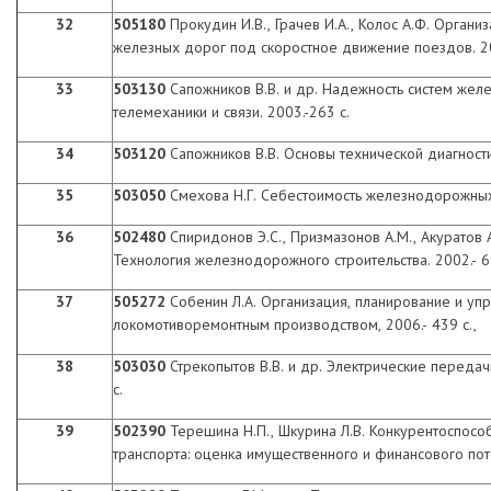
32
505180
Прокудин И.В., Грачев И.А., Колос А.Ф. Органи
железных дорог под скоростное движение поездов. 20
33
503130
Сапожников В.В. и др. Надежность систем жел
телемеханики и связи. 2003.-263 с.
34
503120
Сапожников В.В. Основы технической диагностик
35
503050
Смехова Н.Г. Себестоимость железнодорожных 
36
502480
Спиридонов Э.С., Призмазонов А.М., Акуратов А
Технология железнодорожного строительства. 2002.- 6
37
505272
Собенин Л.А. Организация, планирование и уп
локомотиворемонтным производством, 2006.- 439 с.,
38
503030
Стрекопытов В.В. и др. Электрические переда
с.
39
502390
Терешина Н.П., Шкурина Л.В. Конкурентоспос
транспорта: оценка имущественного и финансового поте