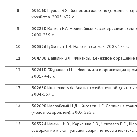
8
503160
Шульга В.Я.
Экономика железнодорожного стро
хозяйства. 2003.-632 с.
9
502280
Волков Е.А.
Нелинейные характеристики электр
2000.-239 с.
10
505326
Губкевич Т.В. Налоги в схемах. 2007.-174 с.
11
504700
Данилин В.Ф. Финансы, денежное обращение и 
12
502410 "
Журавлев Н.П.
Экономика и организация пром
2001.- 440 с.
13
502680
Иваненко А.Ф. Анализ хозяйственной деятельно
2004.-567 с.
14
502690
Иловайский Н.Д., Киселев Н.С. Сервис на транс
(железнодорожном). 2003.-585 с.
15
505374
Илюхин И.В., Каркошка Л.З., Чекулаев В.Е., Ша
содержание
и
эксплуатация аварийно-восстановительн
с.