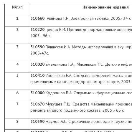
№п/п
Наименование издания
1
510660
Акимова Г.Н. Электронная техника. 2005.- 34 с
2
510220
Грицык В.И. Противодеформационные конструк
2003.- 96 с.
3
510590
Галинская И.А. Методы исследования в акушерс
2005.-47с.
4
510020
Емельянова Г.А., Мякенькая Т.С. Детские инфек
5
510410
Иконников Е.А.
Средства измерения массы и в
применяемые на железнодорожном транспорте. 2003.- 
6
510080
Кудряшов В.А. Открытые информационные систе
7
510670
Мукушев Т.Ш. Средства механизации произво
ремонта тягового подвижного состава. 2005 .- 65 с.
8
510390
Наумов А.С. Стрелочные переводы и глухие пер