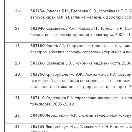
16
505234
Ковалев В.И., Елесеева С.Ю., Мокейчева Е.Ю. 
вагонов стран СНГ и Балтии на железных дорогах России
17
503940
Кожевников Р.А., Межох З.П., Терешина Н.П. 
безопасность железнодорожного транспорта. 2005. -32
18
503100
Коптев А.А. Сооружение, монтаж и эксплуатаци
электроснабжения (словарь-справочник терминов и поня
19
505266
Коланьков С.В. Экономика недвижимости. 2006.-
20
503850
Криворудченко В.Ф., Ахмеджанов Р.А. Совре
технической диагностики и неразрушающего контроля 
подвижного состава железнодорожного транспорта. 20
21
503110
Кудрявцев В.А. Управление движением на ж
транспорте. 2003.-200 с.
22
504800
Лебединский А.К. Системы телефонной коммута
23
505338
Линденбаум М.Д., Ульяницкий Е.М. Надежност