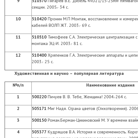
9
510570
Пигарев В.Е. Дизель 4VD21/15-2SRW пятиваг
секции. 2005.- 34 с.
10
510420
Пронин М.П Монтаж, восстановление и измере
кабелей ВОЛП ЖТ. 2003.- 69 с.
11
510510
Тимофеев С.А.
Электрическая централизация с
монтажа ЭЦ-И. 2003.- 81 с.
12
510400
Хряпенков Г.А
.
Электрические аппараты и цепи
2003.- 25 с.
Художественная и научно – популярная литература
№п/п
Наименование издания
1
500220
Пичуев В. В. Тебе, Женщина! 2004.-264 с.
2
505171
Миг Надя. Страна цветов (Стихотворения). 2006
3
500150
Роман.Берман-Цикиновский М. У времени взайм
4
505377
Кудряшов В.А. История и современность. Коро