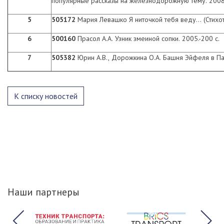
популярные рассказы на железнодорожную тему. 2008.
5
505172
Мария Левашко Я ниточкой тебя веду... (Стихотв
6
500160
Прасол А.А. Узник змеиной сопки. 2005.-200 с.
7
505382
Юрин А.В., Дорожкина О.А. Башня Эйфеля в Па
К списку новостей
Наши партнеры