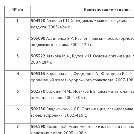
№п/п
Наименование издания
1
504370
Архипов Е.П. Холодильные машины и установк
воздуха. 2003.-424 с.
2
503090
Асадченко В.Р. Расчет пневматических тормо
подвижного состава. 2004.-120 с.
3
505322
Атанова М.А., Шутов И.Н.
Основы организации б
2007.-184 с.
4
505313
Баранова Л.Г., Федоров Е.А., Федорова В.С. 
организаций железнодорожного транспорта. 2007.-198 
5
502570
Болотин М.М., Новиков В.Е. Системы автоматиз
ремонта вагонов. 2004.-305 с.
6
502530
Владимирский С.Р. Организация, планирование 
тоннелестроении. 2002.-416 с.
7
503190
Волков Б.А. Экономические изыскания и основ
железных дорог. 2005.- 408 с.