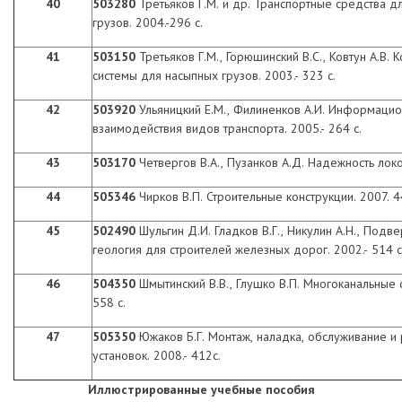
40
503280
Третьяков Г.М. и др. Транспортные средства д
грузов. 2004.-296 с.
41
503150
Третьяков Г.М., Горюшинский В.С., Ковтун А.В.
системы для насыпных грузов. 2003.- 323 с.
42
503920
Ульяницкий Е.М., Филиненков А.И. Информаци
взаимодействия видов транспорта. 2005.- 264 с.
43
503170
Четвергов В.А., Пузанков А.Д. Надежность локо
44
505346
Чирков В.П. Строительные конструкции. 2007. 4
45
502490
Шульгин Д.И. Гладков В.Г., Никулин А.Н., Под
геология для строителей железных дорог. 2002.- 514 с
46
504350
Шмытинский В.В., Глушко В.П. Многоканальные 
558 с.
47
505350
Южаков Б.Г. Монтаж, наладка, обслуживание и
установок. 2008.- 412с.
Иллюстрированные учебные пособия