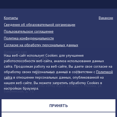
Контакты
Вакансии
Сведения об образовательной организации
Пользовательское соглашение
Политика конфиденциальности
Согласие на обработку персональных данных
Напишите нам
Наш веб-сайт использует Cookies для улучшения
Разработано в Victory
работоспособности веб-сайта, анализа использования данных
сайта. Продолжая работу на веб-сайте, Вы даете свое согласие на
обработку своих персональных данных в соответствии с
Политикой
сайта
в отношении персональных данных, опубликованной на
нашем веб-сайте. Вы можете запретить обработку Cookies в
© 2013-2026 ФГБУ ДПО «УМЦ ЖДТ» 105082, г. Москва, ул.
настройках браузера.
Бакунинская, д. 71
Телефон:
8 (495) 739-00-30
info@umczdt.ru
схема проезда
ПРИНЯТЬ
Все права на материалы, находящиеся на сайте, охраняются в
соответствии с законодательством РФ, в том числе, об авторском