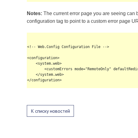
Notes:
The current error page you are seeing can b
configuration tag to point to a custom error page U
<!-- Web.Config Configuration File -->

<configuration>

    <system.web>

        <customErrors mode="RemoteOnly" defaultRedir
    </system.web>

</configuration>
К списку новостей