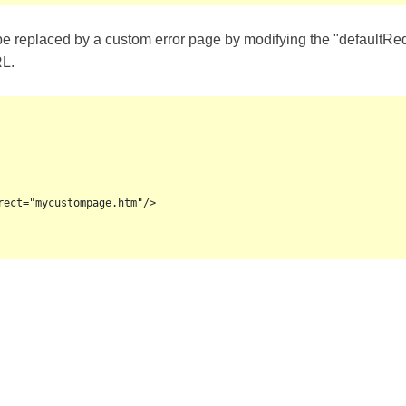
e replaced by a custom error page by modifying the "defaultRedir
RL.
ect="mycustompage.htm"/>
