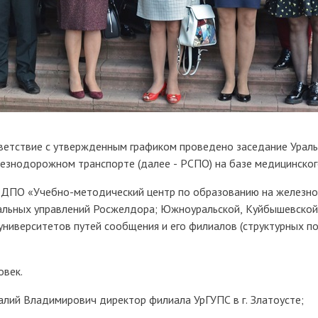
тствие с утвержденным графиком проведено заседание Уральс
езнодорожном транспорте (далее - РСПО) на базе медицинского
У ДПО «Учебно-методический центр по образованию на железно
иальных управлений Росжелдора; Южноуральской, Куйбышевской
университетов путей сообщения и его филиалов (структурных п
овек.
лий Владимирович директор филиала УрГУПС в г. Златоусте;