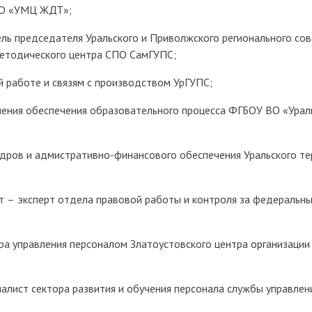
ПО «УМЦ ЖДТ»;
ь председателя Уральского и Приволжского регионального сов
етодического центра СПО СамГУПС;
 работе и связям с производством УрГУПС;
ления обеспечения образовательного процесса ФГБОУ ВО «Ураль
кадров и адмистративно-финансового обеспечения Уральского т
ст – эксперт отдела правовой работы и контроля за федераль
ора управления персоналом Златоустовского центра организац
алист сектора развития и обучения персонала службы управле