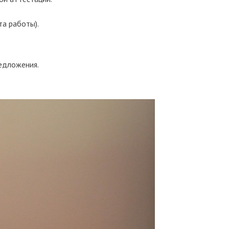
а работы).
редложения.