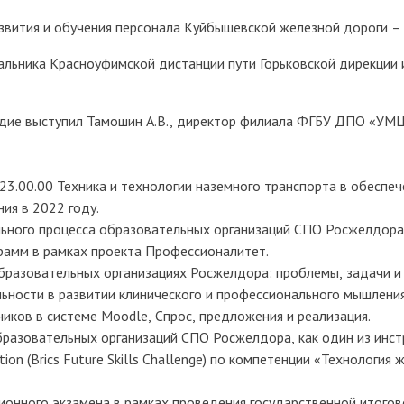
азвития и обучения персонала Куйбышевской железной дороги 
альника Красноуфимской дистанции пути Горьковской дирекции
одие выступил Тамошин А.В., директор филиала ФГБУ ДПО «УМЦ
3.00.00 Техника и технологии наземного транспорта в обеспе
ия в 2022 году.
ьного процесса образовательных организаций СПО Росжелдора
рамм в рамках проекта Профессионалитет.
бразовательных организациях Росжелдора: проблемы, задачи и 
ьности в развитии клинического и профессионального мышления
ков в системе Moodle, Спрос, предложения и реализация.
бразовательных организаций СПО Росжелдора, как один из инс
on (Brics Future Skills Challenge) по компетенции «Технологи
ионного экзамена в рамках проведения государственной итогов