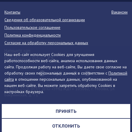
Контакты
Вакансии
Сведения об образовательной организации
Пользовательское соглашение
Политика конфиденциальности
Согласие на обработку персональных данных
Напишите нам
Наш веб-сайт использует Cookies для улучшения
Разработано в Victory
работоспособности веб-сайта, анализа использования данных
сайта. Продолжая работу на веб-сайте, Вы даете свое согласие на
обработку своих персональных данных в соответствии с
Политикой
сайта
в отношении персональных данных, опубликованной на
нашем веб-сайте. Вы можете запретить обработку Cookies в
© 2013-2026 ФГБУ ДПО «УМЦ ЖДТ» 105082, г. Москва, ул.
настройках браузера.
Бакунинская, д. 71
Телефон:
8 (495) 739-00-30
info@umczdt.ru
схема проезда
ПРИНЯТЬ
Все права на материалы, находящиеся на сайте, охраняются в
соответствии с законодательством РФ, в том числе, об авторском
ОТКЛОНИТЬ
праве и смежных правах.