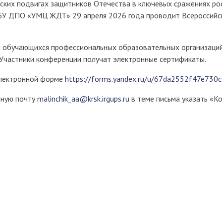
еских подвигах защитников Отечества в ключевых сражениях ро
БУ ДПО «УМЦ ЖДТ» 29 апреля 2026 года проводит Всероссийс
 обучающихся профессиональных образовательных организаций.
 Участники конференции получат электронные сертификаты.
электронной форме
https://forms.yandex.ru/u/67da2552f47e730
нную почту
malinchik_aa@krsk.irgups.ru
в теме письма указать «К