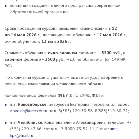
концепция создания единого пространства современной
образовательной организации
Сроки проведения курсов повышения квалификации:
с 12
по 14 мая 2026 г.
, дистанционное обучение:
с 12 мая 2026 г.
,
очное обучение:
с 13 мая 2026 г
.
Стоимость обучения в
очно-заочном
формате –
5500
руб., в
заочном
формате ‑
3500
руб., НДС не облагается (ст. 149 НК
РФ).
По окончании курсов слушателям выдается удостоверение о
повышении квалификации установленного образца.
Контактное лицо филиалов ФГБУ ДПО «УМЦ ЖДТ»:
в г. Новосибирске:
Безрукова Екатерина Петровна, эл. адрес:
novosib@umczdt.ru
; тел.: 8(383) 229-30-56, 8(383)319-60-71;
в г. Челябинске:
Ковалева Елена Александровна, телефон.: +7
(351) 220-47-66, сот.тел. +7-9000-73-52-11, E-mail:
umc-
kpk@mail.ru