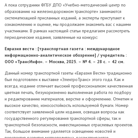
А пока сотрудники ФГБУ ДПО «Учебно-методический центр по
образованию на железнодорожном транспорте» занимаются
систематизацией присланных изданий, а эксперты приступают к
ознакомлению и оценке, мы продолжаем знакомить вас с нашими
участниками. В рамках настоящей статьи предлагаем рассмотреть
периодические издания, заявленные на конкурс:
Евразия вести : [транспортная газета : международное
информационно-аналитическое обозрение] / учредитель :
ООО «ТрансИнфо». – Москва, 2025. – № 4. – 28 с. – 42 см.
Данный номер транспортной газеты «Евразия Вести» традиционно
был подготовлен к выставке «ЭлектроТранс» этого года. Как и
всегда, издание отличает высокий профессионализм: качественная
цветная печать, безукоризненно выполненная работа по подбору
и редактированию материалов, верстке и оформлению. Отметим и
высокое качество, износостойкость используемой бумаги. Номер
соответствует заявленной цели издания, освещая вопросы как
государственного регулирования транспортной сферы, так и
транспортной безопасности, инвестиционных отраслевых проектов.
Так, большое внимание уделяется освещению новостей и
перспектив развития метрополитена, рассматриваются