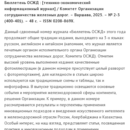
Бюллетень ОСЖД : [технико-экономический
информационный журнал] / Комитет Организации
сотрудничества железных дорог. – Варшава, 2025. – № 2-3
(400-401). – 48 с. – ISSN 0208-869Х.
Данный сдвоенный номер журнала «Бюллетень ОСЖД» этого года
продолжает общие традиции издания, выходящего на 3-х языках:
русском, английском и китайском (напомним, что журнал является
печатным органом исполнительного органа Организации
сотрудничества железных дорог, Комитета ОСЖД). Отметим
высокий уровень выполнения издания: качественные
фотоиллюстрации (в данном номере присутствует целый разворот
с фоторепортажем), для наглядности в статьях широко
используются как традиционные схемы и таблицы, так и
инфографика. В выпуске традиционно освещаются основные
события и мероприятия железнодорожной сферы континента,
решения Организации. К примеру, в данном номере
рассматриваются результаты и перспективы применения
инновационных подходов и внедрения искусственного интеллекта
в железнодорожной отрасли России, Азербайджана и Казахстана.
Особый интерес, на наш взгляд, представляет статья, посвященная
практике и инновационным подходам в применении