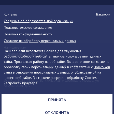
Контакты
Вакансии
Сведения об образовательной организации
Пользовательское соглашение
Политика конфиденциальности
Согласие на обработку персональных данных
Напишите нам
Наш веб-сайт использует Cookies для улучшения
Разработано в Victory
работоспособности веб-сайта, анализа использования данных
сайта. Продолжая работу на веб-сайте, Вы даете свое согласие на
обработку своих персональных данных в соответствии с
Политикой
сайта
в отношении персональных данных, опубликованной на
нашем веб-сайте. Вы можете запретить обработку Cookies в
© 2013-2026 ФГБУ ДПО «УМЦ ЖДТ» 105082, г. Москва, ул.
настройках браузера.
Бакунинская, д. 71
Телефон:
8 (495) 739-00-30
info@umczdt.ru
схема проезда
ПРИНЯТЬ
Все права на материалы, находящиеся на сайте, охраняются в
соответствии с законодательством РФ, в том числе, об авторском
ОТКЛОНИТЬ