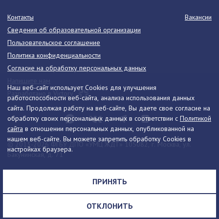
Контакты
Вакансии
Сведения об образовательной организации
Пользовательское соглашение
Политика конфиденциальности
Согласие на обработку персональных данных
Напишите нам
Наш веб-сайт использует Cookies для улучшения
Разработано в Victory
работоспособности веб-сайта, анализа использования данных
сайта. Продолжая работу на веб-сайте, Вы даете свое согласие на
обработку своих персональных данных в соответствии с
Политикой
сайта
в отношении персональных данных, опубликованной на
нашем веб-сайте. Вы можете запретить обработку Cookies в
© 2013-2026 ФГБУ ДПО «УМЦ ЖДТ» 105082, г. Москва, ул.
настройках браузера.
Бакунинская, д. 71
Телефон:
8 (495) 739-00-30
info@umczdt.ru
схема проезда
ПРИНЯТЬ
Все права на материалы, находящиеся на сайте, охраняются в
соответствии с законодательством РФ, в том числе, об авторском
ОТКЛОНИТЬ
праве и смежных правах.