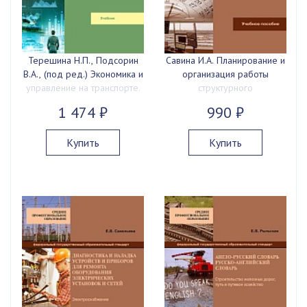
Терешина Н.П., Подсорин
Савина И.А. Планирование и
В.А., (под ред.) Экономика и
организация работы
управление на транспорте.
структурного
Часть 1, 2023 г., 344 с.
подразделения, 2023 г.,
1 474 ₽
990 ₽
128 с.
Купить
Купить