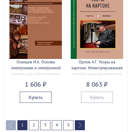
Осинцев И.А. Основы
Орлов А.Г. Узоры на
электроники и электронной
картоне. Иллюстрированная
техники для локомотивных
история эдмондсоновского
бригад, 2023 г., 360 с.
билета в России Ч1, 2023 г.,
1 606 ₽
8 063 ₽
208 с.
Купить
Купить
1
2
3
4
5
(current)