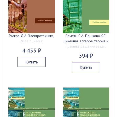
Рыжов Д.А. Электротехника,
Ромель С.А. Пешкова К.Е.
2023 г., 248 с.
Линейная алгебра: теория и
практика решения задач,
4 455 ₽
2023 г., 88 с.
594 ₽
Купить
Купить