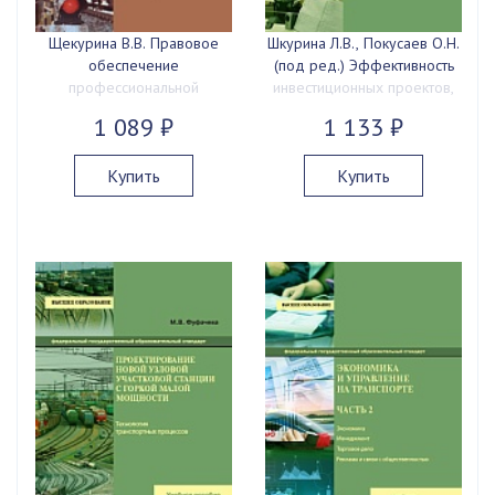
Щекурина В.В. Правовое
Шкурина Л.В., Покусаев О.Н.
обеспечение
(под ред.) Эффективность
профессиональной
инвестиционных проектов,
деятельности, 2023 г., 168
2023 г., 240 с.
1 089 ₽
1 133 ₽
с.
Купить
Купить