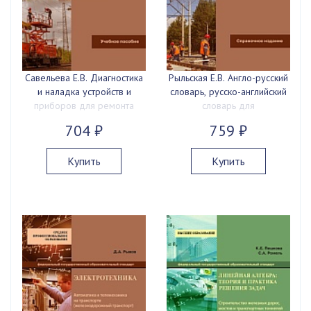
Савельева Е.В. Диагностика
Рыльская Е.В. Англо-русский
и наладка устройств и
словарь, русско-английский
приборов для ремонта
словарь для
оборудования
железнодорожников, 2023
704 ₽
759 ₽
электрических установок и
г., 88 с.
сетей, 2023 г., 116 с.
Купить
Купить