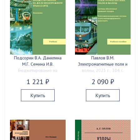
Подсорин В.А. Данилина
Павлов В.М.
М.Г. Семина И.В.
Электромагнитные поля и
Бюджетирование на
волны, 2023 г., 304 с.
железнодорожном
1 221 ₽
2 090 ₽
транспорте, 2023 г., 216 с.
Купить
Купить