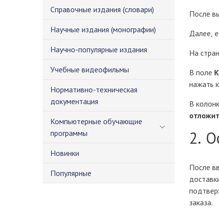
Справочные издания (словари)
После в
Научные издания (монографии)
Далее, е
Научно-популярные издания
На стра
Учебные видеофильмы
В поле
К
нажать 
Нормативно-техническая
документация
В колон
отложи
Компьютерные обучающие
2. 
программы
Новинки
После в
Популярные
доставки
подтвер
заказа.