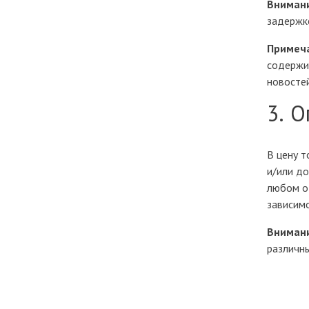
Вниман
задержк
Примеч
содержим
новостей
3. О
В цену т
и/или до
любом от
зависимо
Вниман
различн