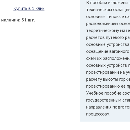
В пособии изложены 
Купить в 1 клик
техническом оснащен
основные типовые сх
в наличии: 31 шт.
расположением основ
теоретическому мате
расчетов путевого р
основные устройства
оснащение вагонного
схем их расположени
основных устройств г
проектировании на у
расчету высоты горк
проектированию ее п
Учебное пособие сос
государственным ста
направления подгото
процессов».