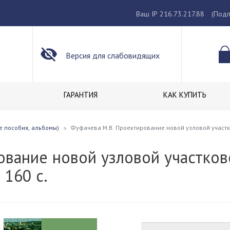
Ваш IP 216.73.217.88
(Подп
Версия для слабовидящих
ГАРАНТИЯ
КАК КУПИТЬ
е пособия, альбомы)
Фуфачева М.В. Проектирование новой узловой участко
вание новой узловой участков
 160 с.