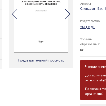
Авторы
Оленцевич В.А.
,
Издательство:
УМЦ ЖДТ
Уровень
образования:
ВО
Предварительный просмотр
Чтение книг
Для получения
эл. почте
eb@
Подведам Мин
организаций