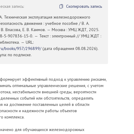
ская запись:
Скопировать запись
.А. Техническая эксплуатация железнодорожного
безопасность движения : учебное пособие / В. А.
 В. Власова, Е. В. Каимов. — Москва : УМЦ ЖДТ, 2025.
8-5-907836-15-0. — Текст : электронный // УМЦ ЖДТ :
иблиотека. — URL:
t.ru/books/957/296899/
(дата обращения 08.08.2026).
па: по подписке.
формирует эффективный подход к управлению рисками,
нимать оптимальные управленческие решения, с учетом
отока, нестабильности внешней среды, вероятности
деленных событий или обстоятельств, определять
ия на достижение поставленных целей в области
опасности и надежности работы объектов
го комплекса.
значено для обучающихся железнодорожных