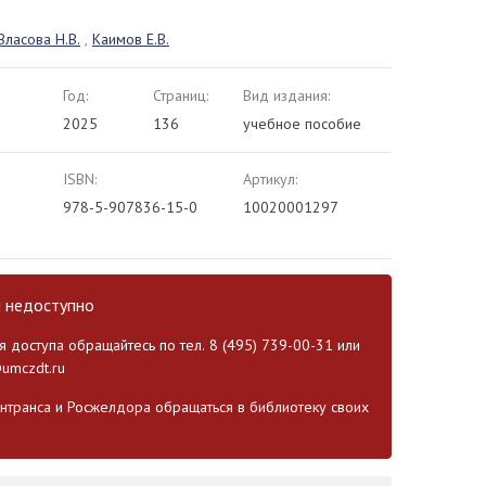
Власова Н.В.
,
Каимов Е.В.
Год:
Страниц:
Вид издания:
2025
136
учебное пособие
ISBN:
Артикул:
978-5-907836-15-0
10020001297
и недоступно
 доступа обращайтесь по тел. 8 (495) 739-00-31 или
umczdt.ru
транса и Росжелдора обращаться в библиотеку своих