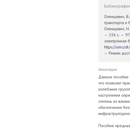
Библиографиче
Оленцевич, В
транспорта и 
Оленцевич, Н.
— 136 с. — 97
электронная б
https://umczd
— Режим досту
Аннотация
Данное пособие 
что позволит при
колебания грузоп
наступления опре
степень их влиян
обеспечения без
инфраструктурно
Пособие предна