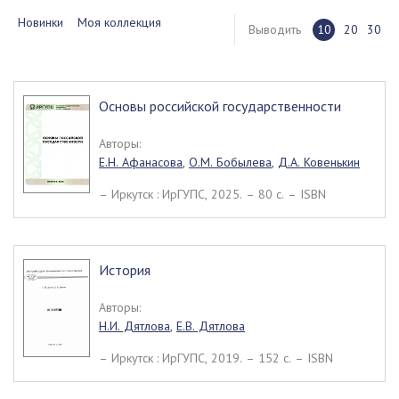
Новинки
Моя коллекция
Выводить
10
20
30
Основы российской государственности
Авторы:
Е.Н. Афанасова
,
О.М. Бобылева
,
Д.А. Ковенькин
– Иркутск : ИрГУПС, 2025. – 80 c. – ISBN
История
Авторы:
Н.И. Дятлова
,
Е.В. Дятлова
– Иркутск : ИрГУПС, 2019. – 152 c. – ISBN