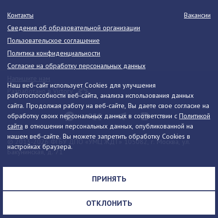
Контакты
Вакансии
Сведения об образовательной организации
Пользовательское соглашение
Политика конфиденциальности
Согласие на обработку персональных данных
Напишите нам
Наш веб-сайт использует Cookies для улучшения
Разработано в Victory
работоспособности веб-сайта, анализа использования данных
сайта. Продолжая работу на веб-сайте, Вы даете свое согласие на
обработку своих персональных данных в соответствии с
Политикой
сайта
в отношении персональных данных, опубликованной на
нашем веб-сайте. Вы можете запретить обработку Cookies в
© 2013-2026 ФГБУ ДПО «УМЦ ЖДТ» 105082, г. Москва, ул.
настройках браузера.
Бакунинская, д. 71
Телефон:
8 (495) 739-00-30
info@umczdt.ru
схема проезда
ПРИНЯТЬ
Все права на материалы, находящиеся на сайте, охраняются в
соответствии с законодательством РФ, в том числе, об авторском
ОТКЛОНИТЬ
праве и смежных правах.