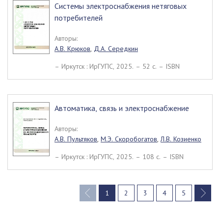
Системы электроснабжения нетяговых
потребителей
Авторы:
А.В. Крюков
,
Д.А. Середкин
– Иркутск : ИрГУПС, 2025. – 52 c. – ISBN
Автоматика, связь и электроснабжение
Авторы:
А.В. Пультяков
,
М.Э. Скоробогатов
,
Л.В. Козиенко
– Иркутск : ИрГУПС, 2025. – 108 c. – ISBN
1
2
3
4
5
(current)