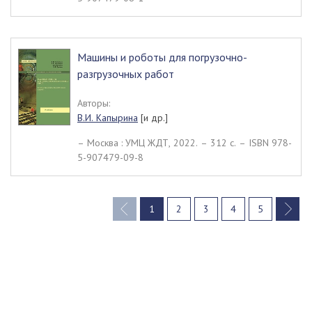
Машины и роботы для погрузочно-
разгрузочных работ
Авторы:
В.И. Капырина
[и др.]
– Москва : УМЦ ЖДТ, 2022. – 312 c. – ISBN 978-
5-907479-09-8
1
2
3
4
5
(current)