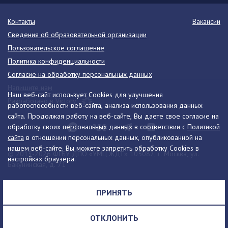
Контакты
Вакансии
Сведения об образовательной организации
Пользовательское соглашение
Политика конфиденциальности
Согласие на обработку персональных данных
Напишите нам
Наш веб-сайт использует Cookies для улучшения
Разработано в Victory
работоспособности веб-сайта, анализа использования данных
сайта. Продолжая работу на веб-сайте, Вы даете свое согласие на
обработку своих персональных данных в соответствии с
Политикой
сайта
в отношении персональных данных, опубликованной на
нашем веб-сайте. Вы можете запретить обработку Cookies в
© 2013-2026 ФГБУ ДПО «УМЦ ЖДТ» 105082, г. Москва, ул.
настройках браузера.
Бакунинская, д. 71
Телефон:
8 (495) 739-00-30
info@umczdt.ru
схема проезда
ПРИНЯТЬ
Все права на материалы, находящиеся на сайте, охраняются в
соответствии с законодательством РФ, в том числе, об авторском
ОТКЛОНИТЬ
праве и смежных правах.