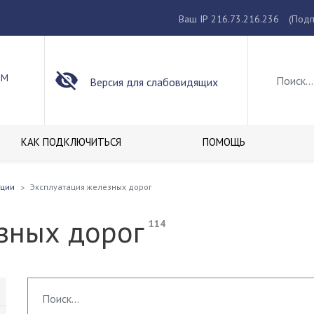
Ваш IP 216.73.216.236
(Подп
ОМ
Версия для слабовидящих
КАК ПОДКЛЮЧИТЬСЯ
ПОМОЩЬ
кции
Эксплуатация железных дорог
езных дорог
114