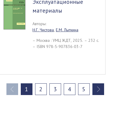
Эксплуатационные
материалы
Авторы:
Н.Г. Чистова
,
Е.М. Лыткина
– Москва : УМЦ ЖДТ, 2025. – 232 c.
– ISBN 978-5-907836-03-7
1
2
3
4
5
(current)