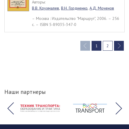
Авторы:
В.В. Крухмалев
,
В.Н. Гордиенко
,
А.Д. Моченов
– Москва : Издательство "Маршрут", 2006. – 256
c. – ISBN 5-89035-347-0
1
2
(current)
Наши партнеры