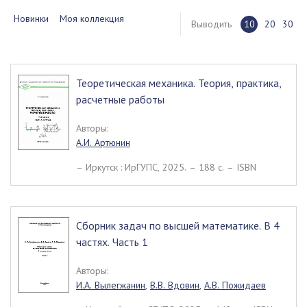
Новинки
Моя коллекция
Выводить
10
20
30
Теоретическая механика. Теория, практика,
расчетные работы
Авторы:
А.И. Артюнин
– Иркутск : ИрГУПС, 2025. – 188 c. – ISBN
Сборник задач по высшей математике. В 4
частях. Часть 1
Авторы:
И.А. Вылегжанин
,
В.В. Вдовин
,
А.В. Пожидаев