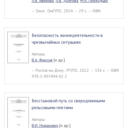
Л.В. Авилова
,
Л.В. Долгова
,
М.А. Приходько
– Омск : ОмГУПС, 2024. – 29 c. – ISBN
Безопасность жизнедеятельности в
чрезвычайных ситуациях
Авторы:
В.А. Фирсов
[и др.]
– Ростов-на-Дону : РГУПС, 2022. – 136 c. – ISBN
978-5-907494-02-2
Бесстыковой путь со сверхдлинными
рельсовыми плетями
Авторы:
В.И. Новакович
[и др.]