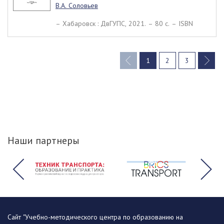
В.А. Соловьев
– Хабаровск : ДвГУПС, 2021. – 80 c. – ISBN
1
2
3
(current)
Наши партнеры
Сайт "Учебно-методического центра по образованию на