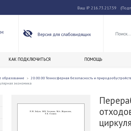
Ваш IP 216.73.217.59
(Подп
ОМ
Версия для слабовидящих
КАК ПОДКЛЮЧИТЬСЯ
ПОМОЩЬ
е образование
20.00.00 Техносферная безопасность и природообустройст
кулярная экономика
Перера
отходов
циркул