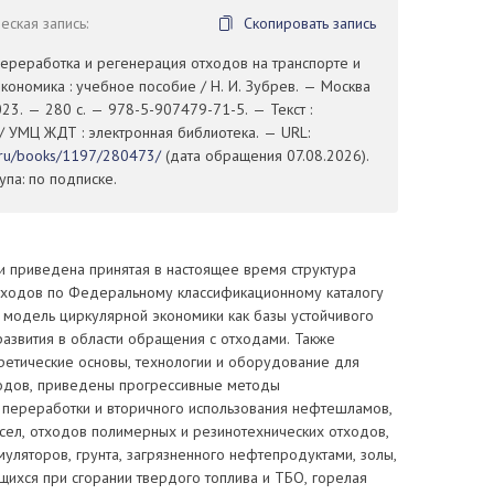
ская запись:
Скопировать запись
Переработка и регенерация отходов на транспорте и
кономика : учебное пособие / Н. И. Зубрев. — Москва
23. — 280 с. — 978-5-907479-71-5. — Текст :
/ УМЦ ЖДТ : электронная библиотека. — URL:
t.ru/books/1197/280473/
(дата обращения 07.08.2026).
па: по подписке.
и приведена принятая в настоящее время структура
тходов по Федеральному классификационному каталогу
 модель циркулярной экономики как базы устойчивого
азвития в области обращения с отходами. Также
ретические основы, технологии и оборудование для
одов, приведены прогрессивные методы
 переработки и вторичного использования нефтешламов,
сел, отходов полимерных и резинотехнических отходов,
муляторов, грунта, загрязненного нефтепродуктами, золы,
ихся при сгорании твердого топлива и ТБО, горелая