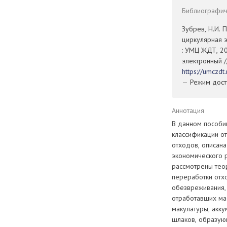
Библиографиче
Зубрев, Н.И. 
циркулярная э
: УМЦ ЖДТ, 20
электронный /
https://umczd
— Режим досту
Аннотация
В данном пособи
классификации о
отходов, описана
экономического р
рассмотрены тео
переработки отх
обезвреживания,
отработавших ма
макулатуры, акку
шлаков, образующ