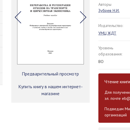
Авторы
Зубрев Н.И.
Издательство:
УМЦ ЖДТ
Уровень
образования:
ВО
Предварительный просмотр
Чтение книг
Купить книгу в нашем интернет-
Для получения
магазине
эл. почте
eb@
Подведам Мин
организаций