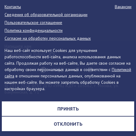
Контакты
Вакансии
Сведения об образовательной организации
Пользовательское соглашение
Политика конфиденциальности
Согласие на обработку персональных данных
Напишите нам
Наш веб-сайт использует Cookies для улучшения
Разработано в Victory
работоспособности веб-сайта, анализа использования данных
сайта. Продолжая работу на веб-сайте, Вы даете свое согласие на
обработку своих персональных данных в соответствии с
Политикой
сайта
в отношении персональных данных, опубликованной на
нашем веб-сайте. Вы можете запретить обработку Cookies в
© 2013-2026 ФГБУ ДПО «УМЦ ЖДТ» 105082, г. Москва, ул.
настройках браузера.
Бакунинская, д. 71
Телефон:
8 (495) 739-00-30
info@umczdt.ru
схема проезда
ПРИНЯТЬ
Все права на материалы, находящиеся на сайте, охраняются в
соответствии с законодательством РФ, в том числе, об авторском
ОТКЛОНИТЬ
праве и смежных правах.