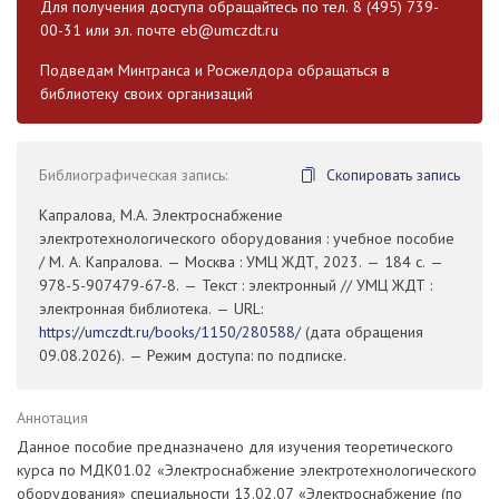
Для получения доступа обращайтесь по тел. 8 (495) 739-
00-31 или эл. почте
eb@umczdt.ru
Подведам Минтранса и Росжелдора обращаться в
библиотеку своих организаций
Библиографическая запись:
Скопировать запись
Капралова, М.А. Электроснабжение
электротехнологического оборудования : учебное пособие
/ М. А. Капралова. — Москва : УМЦ ЖДТ, 2023. — 184 с. —
978-5-907479-67-8. — Текст : электронный // УМЦ ЖДТ :
электронная библиотека. — URL:
https://umczdt.ru/books/1150/280588/
(дата обращения
09.08.2026). — Режим доступа: по подписке.
Аннотация
Данное пособие предназначено для изучения теоретического
курса по МДК01.02 «Электроснабжение электротехнологического
оборудования» специальности 13.02.07 «Электроснабжение (по