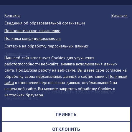
Контакты
Вакансии
Сведения об образовательной организации
Пользовательское соглашение
Политика конфиденциальности
Согласие на обработку персональных данных
Напишите нам
Наш веб-сайт использует Cookies для улучшения
Разработано в Victory
работоспособности веб-сайта, анализа использования данных
сайта. Продолжая работу на веб-сайте, Вы даете свое согласие на
обработку своих персональных данных в соответствии с
Политикой
сайта
в отношении персональных данных, опубликованной на
нашем веб-сайте. Вы можете запретить обработку Cookies в
© 2013-2026 ФГБУ ДПО «УМЦ ЖДТ» 105082, г. Москва, ул.
настройках браузера.
Бакунинская, д. 71
Телефон:
8 (495) 739-00-30
info@umczdt.ru
схема проезда
ПРИНЯТЬ
Все права на материалы, находящиеся на сайте, охраняются в
соответствии с законодательством РФ, в том числе, об авторском
ОТКЛОНИТЬ
праве и смежных правах.