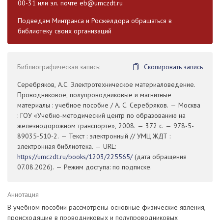
00-31 или эл. почте
eb@umczdt.ru
Подведам Минтранса и Росжелдора обращаться в
библиотеку своих организаций
Библиографическая запись:
Скопировать запись
Серебряков, А.С. Электротехническое материаловедение.
Проводниковое, полупроводниковые и магнитные
материалы : учебное пособие / А. С. Серебряков. — Москва
: ГОУ «Учебно-методический центр по образованию на
железнодорожном транспорте», 2008. — 372 с. — 978-5-
89035-510-2. — Текст : электронный // УМЦ ЖДТ :
электронная библиотека. — URL:
https://umczdt.ru/books/1203/225565/
(дата обращения
07.08.2026). — Режим доступа: по подписке.
Аннотация
В учебном пособии рассмотрены основные физические явления,
происходящие в проводниковых и полупроводниковых