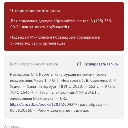
Чтение книги недоступно
Для получения доступа обращайтесь по тел. 8 (495) 739-
00-31 или эл. почте
eb@umczdt.ru
Подведам Минтранса и Росжелдора обращаться в
библиотеку своих организаций
Библиографическая запись:
Скопировать запись
Нестерова, О.П. Расчеты конструкций на сейсмические
воздействия. Часть 1 : / О. П. Нестерова, Г. В. Сорокина, А. М.
Уздин. — Санкт-Петербург : ПГУПС, 2020. — 152 с. — 978-5-
7641-1546-7. — Текст : электронный // УМЦ ЖДТ :
электронная библиотека. — URL:
https://umczdt.ru/books/1283/260434/
(дата обращения
06.08.2026). — Режим доступа: по подписке.
Аннотация