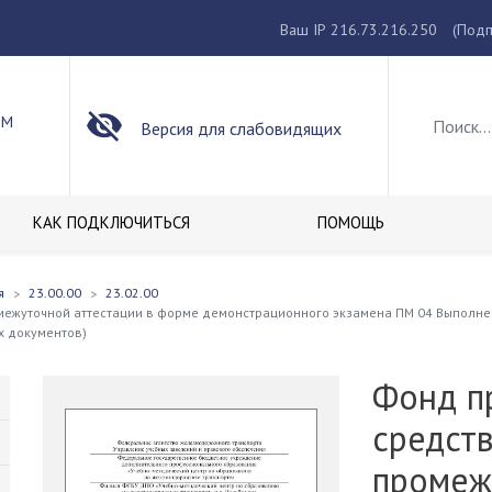
Ваш IP 216.73.216.250
(Подп
ОМ
Версия для слабовидящих
КАК ПОДКЛЮЧИТЬСЯ
ПОМОЩЬ
я
23.00.00
23.02.00
ежуточной аттестации в форме демонстрационного экзамена ПМ 04 Выполнен
х документов)
Фонд п
средст
промеж