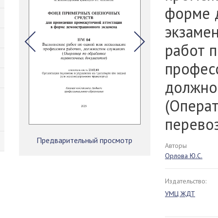
форме 
экзаме
работ 
профес
должно
(Опера
перево
Предварительный просмотр
Авторы
Орлова Ю.С.
Издательство:
УМЦ ЖДТ