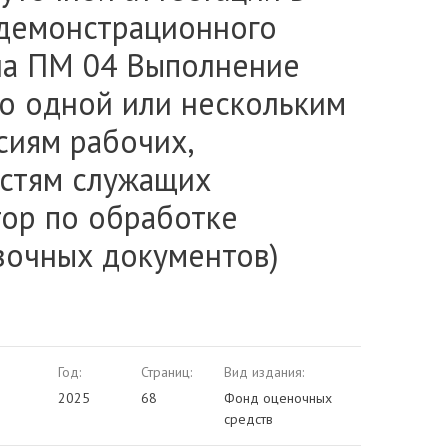
демонстрационного
на ПМ 04 Выполнение
по одной или нескольким
сиям рабочих,
стям служащих
тор по обработке
зочных документов)
Год:
Страниц:
Вид издания:
2025
68
Фонд оценочных
средств