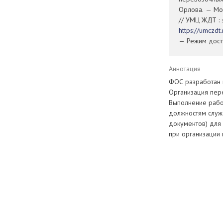
Орлова. — Мос
// УМЦ ЖДТ : 
https://umczd
— Режим досту
Аннотация
ФОС разработан 
Организация пер
Выполнение рабо
должностям служ
документов) для
при организации