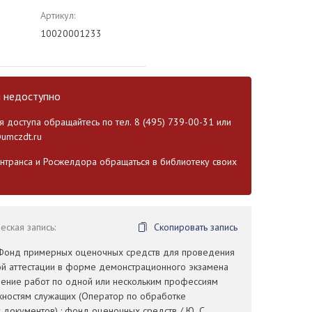
Артикул:
10020001233
и недоступно
 доступа обращайтесь по тел. 8 (495) 739-00-31 или
umczdt.ru
транса и Росжелдора обращаться в библиотеку своих
ская запись:
Скопировать запись
 Фонд примерных оценочных средств для проведения
й аттестации в форме демонстрационного экзамена
ение работ по одной или нескольким профессиям
жностям служащих (Оператор по обработке
документов) : фонд оценочных средств / Ю. С.