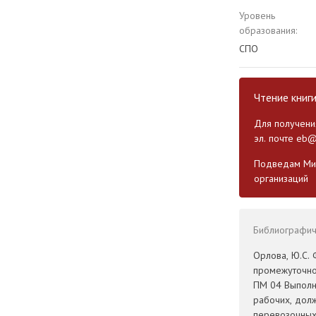
Уровень
образования:
СПО
Чтение книг
Для получения
эл. почте
eb@
Подведам Мин
организаций
Библиографиче
Орлова, Ю.С.
промежуточно
ПМ 04 Выполн
рабочих, дол
перевозочных 