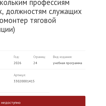
скольким профессиям
х, должностям служащих
ромонтер тяговой
нции)
Год:
Страниц:
Вид издания:
2026
24
учебная программа
Артикул:
33020001415
и недоступно