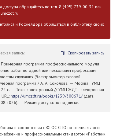
 доступа обращайтесь по тел. 8 (495) 739-00-31 или
umczdt.ru
транса и Росжелдора обращаться в библиотеку своих
ская запись:
Скопировать запись
А. Примерная программа профессионального модуля
ение работ по одной или нескольким профессиям
жностям служащих (Электромонтер тяговой
 учебная программа / А. А. Соколова. — Москва : УМЦ
24 с. — Текст : электронный // УМЦ ЖДТ : электронная
— URL:
https://umczdt.ru/books/1239/300671/
(дата
08.2026). — Режим доступа: по подписке.
ботана в соответствии с ФГОС СПО по специальности
оснабжение и профессиональным стандартом «Работник