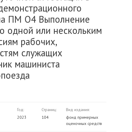
демонстрационного
на ПМ О4 Выполнение
по одной или нескольким
сиям рабочих,
стям служащих
ик машиниста
опоезда
Год:
Страниц:
Вид издания:
2023
104
фонд примерных
оценочных средств