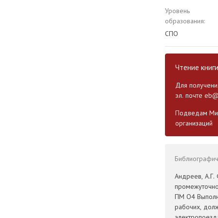
Уровень
образования:
СПО
Чтение книг
Для получения
эл. почте
eb@
Подведам Мин
организаций
Библиографиче
Андреев, А.Г
промежуточно
ПМ О4 Выполн
рабочих, дол
электропоезда