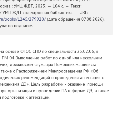
сква : УМЦ ЖДТ, 2023. — 104 с. — Текст :
/ УМЦ ЖДТ : электронная библиотека. — URL:
t.ru/books/1245/279920/
(дата обращения 07.08.2026).
па: по подписке.
на основе ФГОС СПО по специальности 23.02.06, в
П ПМ 04 Выполнение работ по одной или нескольким
чих, должностям служащих Помощник машиниста
а также с Распоряжением Минпросвещения РФ «Об
одических рекомендаций о проведении аттестации с
механизма ДЭ». Цель разработки - оказание помощи
при организации и проведении ПА в форме ДЭ, а также
подготовке к аттестации.