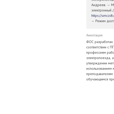
Андреев. — Мо
электронный /
https://umczd
— Режим досту
Аннотация
ФОС разработан 
соответствии с П
профессиям рабо
электропоезда, 
утверждении мет
использованием 
преподавателям 
обучающимся при 