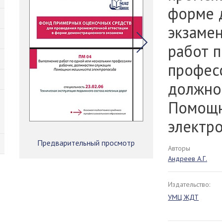
форме 
экзаме
работ 
профес
должно
Помощн
электр
Предварительный просмотр
Авторы
Андреев А.Г.
Издательство:
УМЦ ЖДТ