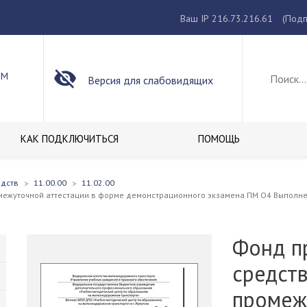
Ваш IP 216.73.216.61
(Подп
ОМ
Версия для слабовидящих
КАК ПОДКЛЮЧИТЬСЯ
ПОМОЩЬ
едств
11.00.00
11.02.00
ежуточной аттестации в форме демонстрационного экзамена ПМ О4 Выполнен
Фонд п
средст
промеж