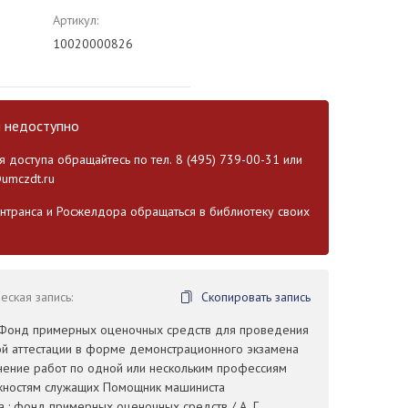
Артикул:
10020000826
и недоступно
 доступа обращайтесь по тел. 8 (495) 739-00-31 или
umczdt.ru
транса и Росжелдора обращаться в библиотеку своих
ская запись:
Скопировать запись
. Фонд примерных оценочных средств для проведения
й аттестации в форме демонстрационного экзамена
ение работ по одной или нескольким профессиям
жностям служащих Помощник машиниста
 : фонд примерных оценочных средств / А. Г.