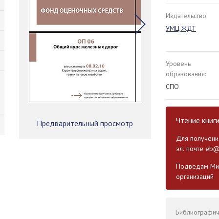
Издательство:
УМЦ ЖДТ
Уровень
образования:
СПО
Чтение книг
Предварительный просмотр
Для получения
эл. почте
eb@
Подведам Мин
организаций
Библиографиче