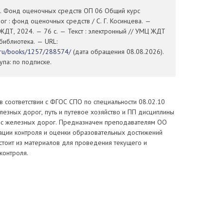
.Г. Фонд оценочных средств ОП 06 Общий курс
г : фонд оценочных средств / С. Г. Косинцева. —
ЖДТ, 2024. — 76 с. — Текст : электронный // УМЦ ЖДТ
 библиотека. — URL:
t.ru/books/1257/288574/
(дата обращения 08.08.2026).
па: по подписке.
 соответствии с ФГОС СПО по специальности 08.02.10
лезных дорог, путь и путевое хозяйство и ПП дисциплины
с железных дорог. Предназначен преподавателям ОО
ации контроля и оценки образовательных достижений
стоит из материалов для проведения текущего и
контроля.