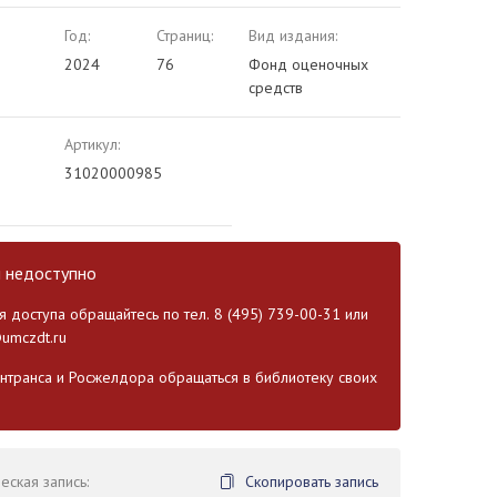
Год:
Страниц:
Вид издания:
2024
76
Фонд оценочных
средств
Артикул:
31020000985
и недоступно
 доступа обращайтесь по тел. 8 (495) 739-00-31 или
umczdt.ru
транса и Росжелдора обращаться в библиотеку своих
ская запись:
Скопировать запись