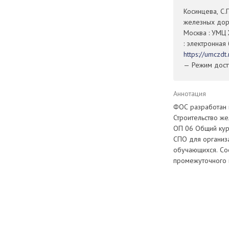
Косинцева, С
железных доро
Москва : УМЦ 
: электронная
https://umczd
— Режим досту
Аннотация
ФОС разработан в
Строительство же
ОП 06 Общий кур
СПО для организ
обучающихся. Со
промежуточного 